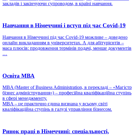
закладів і закінчуючи супроводом, в країні навчання.
Навчання в Німеччині і вступ під час Covid-19
Навчання в Німеччині під час Covid-19 можливе – доведено
онлайн викладанням в університетах. А для абітурієнтів –
маса плюсів: продовження термінів подачі, менше документів
…
Освіта МВА
MBA (Master of Business Administration, в перекладі – «Магістр
бізнес адміністрування») – професійна кваліфікаційна ступінь
в сфері менеджменту.
MBA – це практично єдина визнана у всьому світі
кваліфікаційна ступінь в галузі управління бізнесом.
Ринок праці в Німеччині: спеціальності,