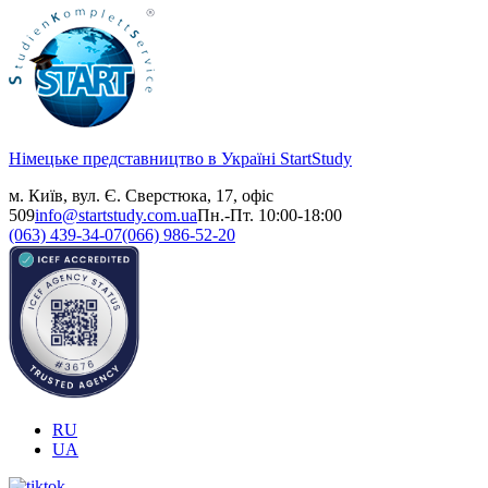
Німецьке представництво в Україні
StartStudy
м. Київ, вул. Є. Сверстюка, 17, офіс
509
info@startstudy.com.ua
Пн.-Пт. 10:00-18:00
(063) 439-34-07
(066) 986-52-20
RU
UA