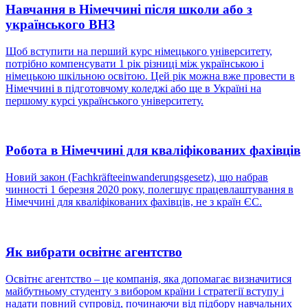
Навчання в Німеччині після школи або з
українського ВНЗ
Щоб вступити на перший курс німецького університету,
потрібно компенсувати 1 рік різниці між українською і
німецькою шкільною освітою. Цей рік можна вже провести в
Німеччині в підготовчому коледжі або ще в Україні на
першому курсі українського університету.
Робота в Німеччині для кваліфікованих фахівців
Новий закон (Fachkräfteeinwanderungsgesetz), що набрав
чинності 1 березня 2020 року, полегшує працевлаштування в
Німеччині для кваліфікованих фахівців, не з країн ЄС.
Як вибрати освітнє агентство
Освітнє агентство – це компанія, яка допомагає визначитися
майбутньому студенту з вибором країни і стратегії вступу і
надати повний супровід, починаючи від підбору навчальних