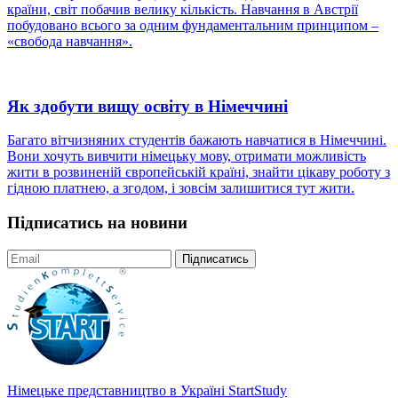
країни, світ побачив велику кількість. Навчання в Австрії
побудовано всього за одним фундаментальним принципом –
«свобода навчання».
Як здобути вищу освіту в Німеччині
Багато вітчизняних студентів бажають навчатися в Німеччині.
Вони хочуть вивчити німецьку мову, отримати можливість
жити в розвиненій європейській країні, знайти цікаву роботу з
гідною платнею, а згодом, і зовсім залишитися тут жити.
Підписатись на новини
Підписатись
Німецьке представництво в Україні
StartStudy