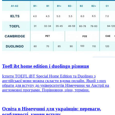
Toefl ibt home edition і duolingo різниця
Іспити TOEFL iBT Special Home Edition та Duolingo з
англійської мови можна скласти вдома онлайн. Який з них
обрати для вступу до університетів Німеччини чи Австрії на
англомовні програми. Порівняння, ціни, терміни.
Освіта в Німеччині для українців: переваги,
особливості, умови вступу