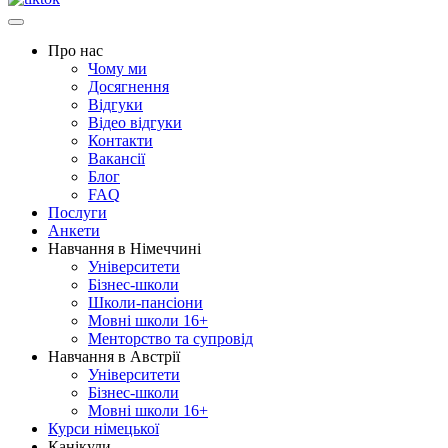
Про нас
Чому ми
Досягнення
Відгуки
Відео відгуки
Контакти
Вакансії
Блог
FAQ
Послуги
Анкети
Навчання в Німеччині
Університети
Бізнес-школи
Школи-пансіони
Мовні школи 16+
Менторство та супровід
Навчання в Австрії
Університети
Бізнес-школи
Мовні школи 16+
Курси німецької
Канікули