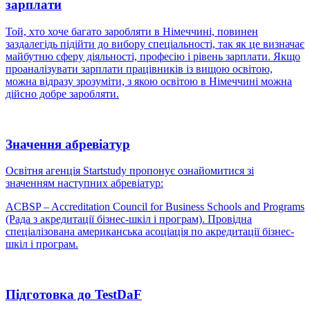
зарплати
Той, хто хоче багато заробляти в Німеччині, повинен
заздалегідь підійти до вибору спеціальності, так як це визначає
майбутню сферу діяльності, професію і рівень зарплати. Якщо
проаналізувати зарплати працівників із вищою освітою,
можна відразу зрозуміти, з якою освітою в Німеччині можна
дійсно добре заробляти.
Значення абревіатур
Освітня агенція Startstudy пропонує ознайомитися зі
значенням наступних абревіатур:
ACBSP – Accreditation Council for Business Schools and Programs
(Рада з акредитації бізнес-шкіл і програм). Провідна
спеціалізована американська асоціація по акредитації бізнес-
шкіл і програм.
Підготовка до TestDaF