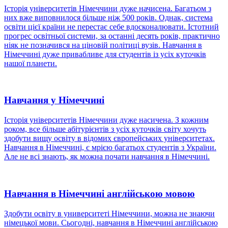
Історія університетів Німеччини дуже начисена. Багатьом з
них вже виповнилося більше ніж 500 років. Однак, система
освіти цієї країни не перестає себе вдосконалювати. Істотний
прогрес освітньої системи, за останні десять років, практично
ніяк не позначився на ціновій політиці вузів. Навчання в
Німеччині дуже привабливе для студентів із усіх куточків
нашої планети.
Навчання у Німеччині
Історія університетів Німеччини дуже насичена. З кожним
роком, все більше абітурієнтів з усіх куточків світу хочуть
здобути вищу освіту в відомих європейських університетах.
Навчання в Німеччині, є мрією багатьох студентів з України.
Але не всі знають, як можна почати навчання в Німеччині.
Навчання в Німеччині англійською мовою
Здобути освіту в университеті Німеччини, можна не знаючи
німецької мови. Сьогодні, навчання в Німеччині англійською