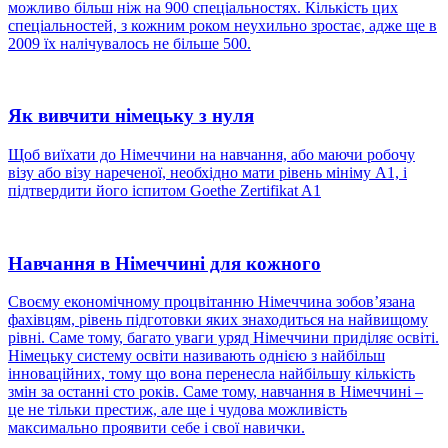
можливо більш ніж на 900 спеціальностях. Кількість цих
спеціальностей, з кожним роком неухильно зростає, адже ще в
2009 їх налічувалось не більше 500.
Як вивчити німецьку з нуля
Щоб виїхати до Німеччини на навчання, або маючи робочу
візу або візу нареченої, необхідно мати рівень мініму А1, і
підтвердити його іспитом Goethe Zertifikat A1
Навчання в Німеччині для кожного
Своєму економічному процвітанню Німеччина зобов’язана
фахівцям, рівень підготовки яких знаходиться на найвищому
рівні. Саме тому, багато уваги уряд Німеччини приділяє освіті.
Німецьку систему освіти називають однією з найбільш
інноваційних, тому що вона перенесла найбільшу кількість
змін за останні сто років. Саме тому, навчання в Німеччині –
це не тільки престиж, але ще і чудова можливість
максимально проявити себе і свої навички.