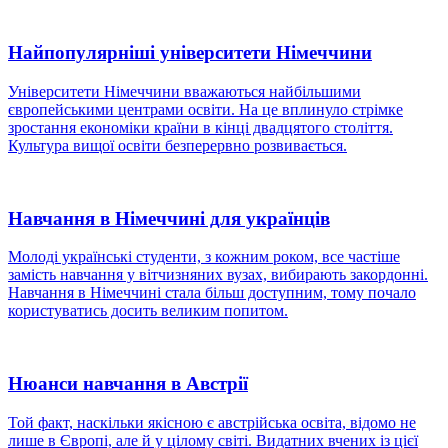
Найпопулярніші університети Німеччини
Університети Німеччини вважаються найбільшими
європейськими центрами освіти. На це вплинуло стрімке
зростання економіки країни в кінці двадцятого століття.
Культура вищої освіти безперервно розвивається.
Навчання в Німеччині для українців
Молоді українські студенти, з кожним роком, все частіше
замість навчання у вітчизняних вузах, вибирають закордонні.
Навчання в Німеччині стала більш доступним, тому почало
користуватись досить великим попитом.
Нюанси навчання в Австрії
Той факт, наскільки якісною є австрійська освіта, відомо не
лише в Європі, але й у цілому світі. Видатних вчених із цієї