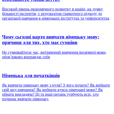
Високий рівень економічного розвитку в країні, на думку
більшості експертів, є результатом грамотного підходу до
організації навчання в німецьких інститутах та університетах
Чому сьгодні варто вивчати німецьку мову:
причини для тих, хто має сумніви
Не сумнівайтеся: час, витрачений вивчення іноземної мови,
обов’язково виправдає себе
Німецька для початківців
Як вивчити німецьку мову з нуля? З чого почати? Як вибрати
свій вид навчання? Як вибрати курси німецької мови? Як
обрати викладача? Ці та інші питань турбують всіх, хто
починає вивчати німецьку.