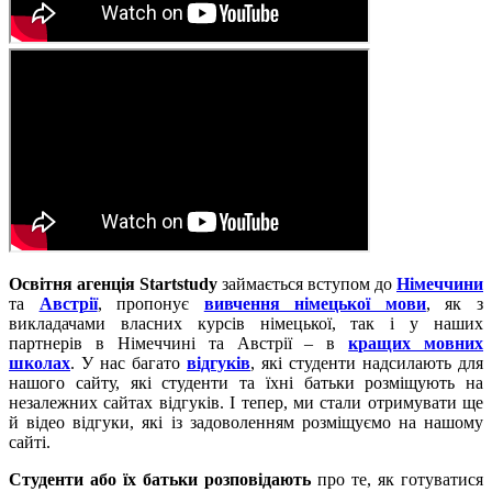
Освітня агенція Startstudy
займається вступом до
Німеччини
та
Австрії
, пропонує
вивчення німецької мови
, як з
викладачами власних курсів німецької, так і у наших
партнерів в Німеччині та Австрії – в
кращих мовних
школах
. У нас багато
відгуків
, які студенти надсилають для
нашого сайту, які студенти та їхні батьки розміщують на
незалежних сайтах відгуків. І тепер, ми стали отримувати ще
й відео відгуки, які із задоволенням розміщуємо на нашому
сайті.
Студенти або їх батьки розповідають
про те, як готуватися