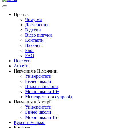
Про нас
Чому ми
Досягнення
Відгуки
Відео відгуки
Контакти
Вакансії
Блог
FAQ
Послуги
Анкети
Навчання в Німеччині
Університети
Бізнес-школи
Школи-пансіони
Мовні школи 16+
Менторство та супровід
Навчання в Австрії
Університети
Бізнес-школи
Мовні школи 16+
Курси німецької
Канікули