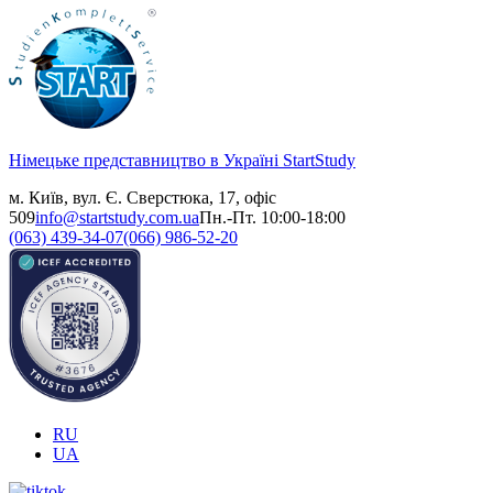
Німецьке представництво в Україні
StartStudy
м. Київ, вул. Є. Сверстюка, 17, офіс
509
info@startstudy.com.ua
Пн.-Пт. 10:00-18:00
(063) 439-34-07
(066) 986-52-20
RU
UA