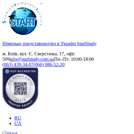
Німецьке представництво в Україні
StartStudy
м. Київ, вул. Є. Сверстюка, 17, офіс
509
info@startstudy.com.ua
Пн.-Пт. 10:00-18:00
(063) 439-34-07
(066) 986-52-20
RU
UA