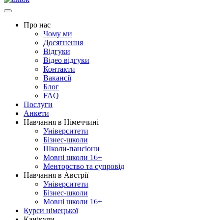
Про нас
Чому ми
Досягнення
Відгуки
Відео відгуки
Контакти
Вакансії
Блог
FAQ
Послуги
Анкети
Навчання в Німеччині
Університети
Бізнес-школи
Школи-пансіони
Мовні школи 16+
Менторство та супровід
Навчання в Австрії
Університети
Бізнес-школи
Мовні школи 16+
Курси німецької
Канікули