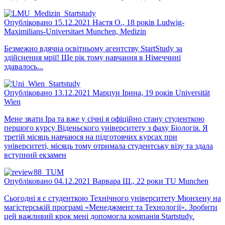
Опубліковано 15.12.2021
Настя О., 18 років
Ludwig-
Maximilians-Universitaet Munchen, Medizin
Безмежно вдячна освітньому агентству StartStudy за
здійснення мрії! Ще рік тому навчання в Німеччині
здавалось...
Опубліковано 13.12.2021
Марцун Ірина, 19 років
Universität
Wien
Мене звати Іра та вже у січні я офіційно стану студенткою
першого курсу Віденьского університету з фаху Біологія. Я
третій місяць навчаюся на підготовчих курсах при
університеті, місяць тому отримала студентську візу та здала
вступний екзамен
Опубліковано 04.12.2021
Варвара Ш., 22 роки
TU Munchen
Сьогодні я є студенткою Технічного університету Мюнхену на
магістерській програмі «Менеджмент та Технології». Зробити
цей важливий крок мені допомогла компанія Startstudy.