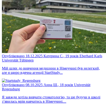
Опубліковано 18.12.2025
Катерина С., 19 років
Eberhard Karls
Universität Tübingen
Мій шлях до вивчення медицини в Німеччині був нелегкий,
але я щиро вдячна агенції StartStudy...
Опубліковано 08.10.2025
Анна Ш., 18 років
Universität
Regensburg
Я завжди хотіла вивчати стоматологію, та ще будучи в школі
з’явилась мрія навчатись в Німеччині....