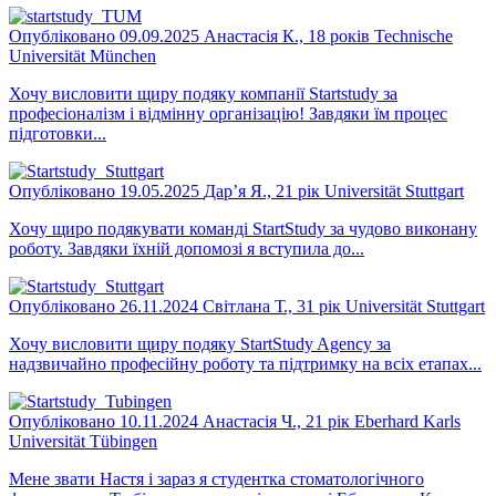
Опубліковано 09.09.2025
Анастасія К., 18 років
Technische
Universität München
Хочу висловити щиру подяку компанії Startstudy за
професіоналізм і відмінну організацію! Завдяки їм процес
підготовки...
Опубліковано 19.05.2025
Дар’я Я., 21 рік
Universität Stuttgart
Хочу щиро подякувати команді StartStudy за чудово виконану
роботу. Завдяки їхній допомозі я вступила до...
Опубліковано 26.11.2024
Світлана Т., 31 рік
Universität Stuttgart
Хочу висловити щиру подяку StartStudy Agency за
надзвичайно професійну роботу та підтримку на всіх етапах...
Опубліковано 10.11.2024
Анастасія Ч., 21 рік
Eberhard Karls
Universität Tübingen
Мене звати Настя і зараз я студентка стоматологічного