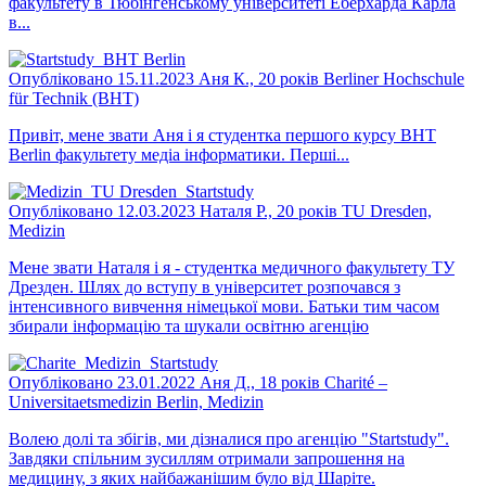
факультету в Тюбінгенському університеті Еберхарда Карла
в...
Опубліковано 15.11.2023
Аня К., 20 років
Berliner Hochschule
für Technik (BHT)
Привіт, мене звати Аня і я студентка першого курсу BHT
Berlin факультету медіа інформатики. Перші...
Опубліковано 12.03.2023
Наталя Р., 20 років
TU Dresden,
Medizin
Мене звати Наталя і я - студентка медичного факультету ТУ
Дрезден. Шлях до вступу в університет розпочався з
інтенсивного вивчення німецької мови. Батьки тим часом
збирали інформацію та шукали освітню агенцію
Опубліковано 23.01.2022
Аня Д., 18 років
Charité –
Universitaetsmedizin Berlin, Medizin
Волею долі та збігів, ми дізналися про агенцію "Startstudy".
Завдяки спільним зусиллям отримали запрошення на
медицину, з яких найбажанішим було від Шаріте.