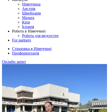
Німеччина
Австрія
Швейцарія
Мальта
Кіпр
Іспанія
Робота в Німеччині
Робота для медсестер
For partners
Страховка в Німеччині
Профоріентація
Онлайн запит