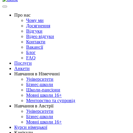
Про нас
Чому ми
Досягнення
Відгуки
Відео відгуки
Контакти
Вакансії
Блог
FAQ
Послуги
Анкети
Навчання в Німеччині
Університети
Бізнес-школи
Школи-пансіони
Мовні школи 16+
Менторство та супровід
Навчання в Австрії
Університети
Бізнес-школи
Мовні школи 16+
Курси німецької
Канікули