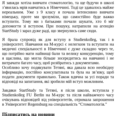
Я завжди хотіла вивчати стоматологію, та ще будучи в школі
з’явилась мрія навчатись в Німеччині. Тоді це здавалось майже
нереальним. Уже з 9 класу я почала інтенсивно вивчати
німецьку, проте ми зрозуміли, що самостійно буде важко
вступити. Тому ми з батьками почали шукати, хто б міг
допомогти зі вступом. При пошуку, натрапили на агенцію
StartStudy і зараз дуже раді, що звернулись саме сюди.
Я брала супровід як для вступу в Studienkolleg, так і в
університет. Навчання на М-курсі є нелегким та вступити на
медичні спеціальності в Німеччині є дуже складно через те,
що потрібно мати найвищі бали та велику конкуренцію, тому
я щаслива, що могла більше зосередитись на навчанні і не
витрачати багато часу, щоб розібратись з документами.
Особливо хочу подякувати Тетяні, яка давала всю необхідну
інформацію, постійно консультувала та була на зв’язку, щоб
подати документи правильно. Також вдячна за усі поради та
відповіді на запитання, які зробили мій вступ можливим.
Завдяки StartStudy та Тетяні, я після школи, вступила у
Studienkolleg FU Berlin на М-курс та після найважчого часу
очікувань відповідей від університетів, отримала запрошення
в Університет Regensburg на спеціальність “Стоматологія.”
Підписатись на новини