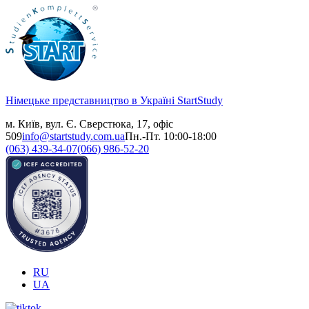
Німецьке представництво в Україні
StartStudy
м. Київ, вул. Є. Сверстюка, 17, офіс
509
info@startstudy.com.ua
Пн.-Пт. 10:00-18:00
(063) 439-34-07
(066) 986-52-20
RU
UA