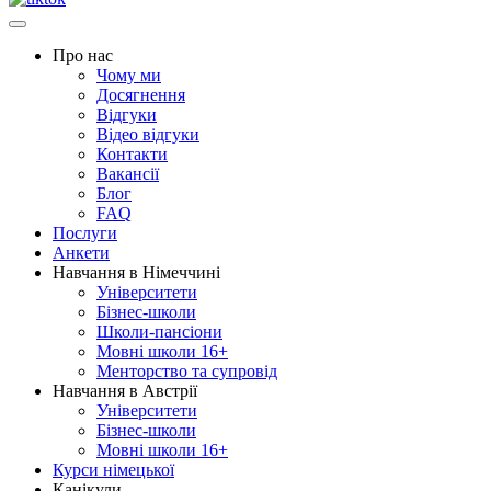
Про нас
Чому ми
Досягнення
Відгуки
Відео відгуки
Контакти
Вакансії
Блог
FAQ
Послуги
Анкети
Навчання в Німеччині
Університети
Бізнес-школи
Школи-пансіони
Мовні школи 16+
Менторство та супровід
Навчання в Австрії
Університети
Бізнес-школи
Мовні школи 16+
Курси німецької
Канікули