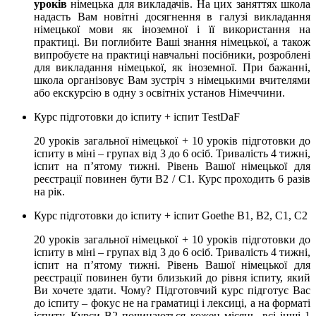
уроків
німецька для викладачів. На цих заняттях школа
надасть Вам новітні досягнення в галузі викладання
німецької мови як іноземної і її використання на
практиці. Ви поглибите Ваші знання німецької, а також
випробуєте на практиці навчальні посібники, розроблені
для викладання німецької, як іноземної. При бажанні,
школа організовує Вам зустріч з німецькими вчителями
або екскурсію в одну з освітніх установ Німеччини.
Курс підготовки до іспиту + іспит TestDaF
20 уроків загальної німецької + 10 уроків підготовки до
іспиту в міні – групах від 3 до 6 осіб. Тривалість 4 тижні,
іспит на п’ятому тижні. Рівень Вашої німецької для
реєстрації повинен бути B2 / C1. Курс проходить 6 разів
на рік.
Курс підготовки до іспиту + іспит Goethe B1, В2, С1, С2
20 уроків загальної німецької + 10 уроків підготовки до
іспиту в міні – групах від 3 до 6 осіб. Тривалість 4 тижні,
іспит на п’ятому тижні. Рівень Вашої німецької для
реєстрації повинен бути близький до рівня іспиту, який
Ви хочете здати. Чому? Підготовчий курс підготує Вас
до іспиту – фокус не на граматиці і лексиці, а на форматі
іспиту. Курси B2 починаються кожен місяць, всі інші 1