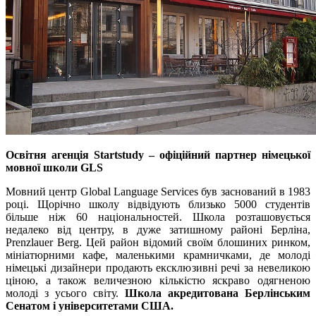
Освітня агенція Startstudy – офіційний партнер німецької
мовної школи GLS
Мовний центр Global Language Services був заснований в 1983
році. Щорічно школу відвідують близько 5000 студентів
більше ніж 60 національностей. Школа розташовується
недалеко від центру, в дуже затишному районі Берліна,
Prenzlauer Berg. Цей район відомий своїм блошиних ринком,
мініатюрними кафе, маленькими крамничками, де молоді
німецькі дизайнери продають ексклюзивні речі за невеликою
ціною, а також величезною кількістю яскраво одягненою
молоді з усього світу.
Школа акредитована Берлінським
Сенатом і університетами США.