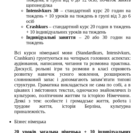
щопонеділка
Intensivkurs 30
– стандартний курс 20 годин на
тиждень + 10 уроків на тиждень в групі від 3 до 6
осіб
Crashkurs
– стандартний курс 20 годин в тиждень
+ 10 індивідуальних уроків на тиждень
Індивідуальні заняття
– 20 або 30 годин на
тиждень
Всі курси німецької мови (Standardkurs, Intensivkurs,
Crashkurs) грунтуються на чотирьох головних аспектах:
аудіювання, написання, читання та розмовна практика.
Дискусії, рольові ігри та розмови в класі сприяють
розвитку навичок усного мовлення, розширюють
словниковий запас і допомагають запам’ятати типові
структури. Граматика викладається не сама по собі, а в
цікавих і змістовних текстах, одночасно знайомлячих із
культурою, політичним життям та історією Німеччини.
Деякі з тем: особисте і громадське життя, робота і
трудове життя, історія Берліна, культурна
приналежність.
Бізнес німецька
20 уроків загальна німецька + 10 індивідуальних