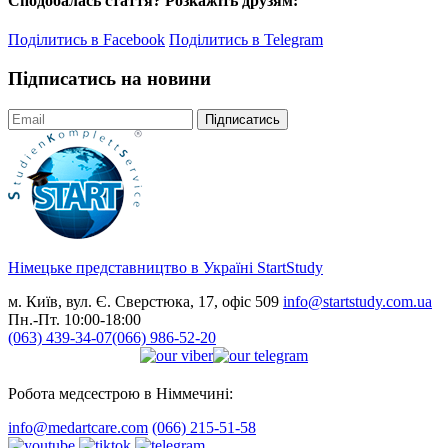
Сподобалась стаття? Розкажіть друзям:
Поділитись в Facebook
Поділитись в Telegram
Підписатись на новини
Підписатись
Німецьке представництво в Україні
StartStudy
м. Київ, вул. Є. Сверстюка, 17, офіс 509
info@startstudy.com.ua
Пн.-Пт. 10:00-18:00
(063) 439-34-07
(066) 986-52-20
Робота медсестрою в Німмечині:
info@medartcare.com
(066) 215-51-58