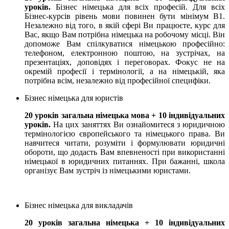
уроків.
Бізнес німецька для всіх професій. Для всіх
Бізнес-курсів рівень мови повинен бути мінімум B1.
Незалежно від того, в якій сфері Ви працюєте, курс для
Вас, якщо Вам потрібна німецька на робочому місці. Він
допоможе Вам спілкуватися німецькою професійно:
телефоном, електронною поштою, на зустрічах, на
презентаціях, доповідях і переговорах. Фокус не на
окремій професії і термінології, а на німецькій, яка
потрібна всім, незалежно від професійної специфіки.
Бізнес німецька для юристів
20 уроків загальна німецька мова + 10 індивідуальних
уроків.
На цих заняттях Ви ознайомитеся з юридичною
термінологією європейського та німецького права. Ви
навчитеся читати, розуміти і формулювати юридичні
обороти, що додасть Вам впевненості при використанні
німецької в юридичних питаннях. При бажанні, школа
організує Вам зустріч із німецькими юристами.
Бізнес німецька для викладачів
20 уроків загальна німецька + 10 індивідуальних