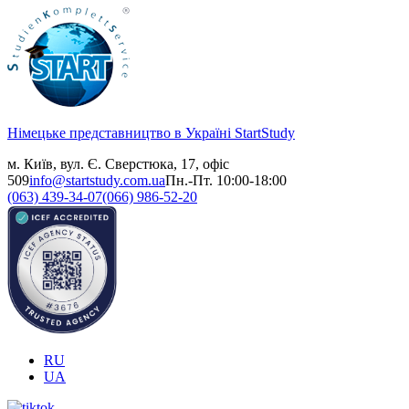
Німецьке представництво в Україні
StartStudy
м. Київ, вул. Є. Сверстюка, 17, офіс
509
info@startstudy.com.ua
Пн.-Пт. 10:00-18:00
(063) 439-34-07
(066) 986-52-20
RU
UA