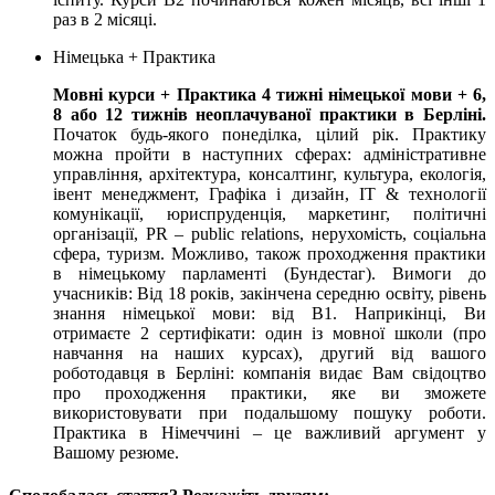
раз в 2 місяці.
Німецька + Практика
Мовні курси + Практика 4 тижні німецької мови + 6,
8 або 12 тижнів неоплачуваної практики в Берліні.
Початок будь-якого понеділка, цілий рік. Практику
можна пройти в наступних сферах: адміністративне
управління, архітектура, консалтинг, культура, екологія,
івент менеджмент, Графіка і дизайн, IT & технології
комунікації, юриспруденція, маркетинг, політичні
організації, PR – public relations, нерухомість, соціальна
сфера, туризм. Можливо, також проходження практики
в німецькому парламенті (Бундестаг). Вимоги до
учасників: Від 18 років, закінчена середню освіту, рівень
знання німецької мови: від B1. Наприкінці, Ви
отримаєте 2 сертифікати: один із мовної школи (про
навчання на наших курсах), другий від вашого
роботодавця в Берліні: компанія видає Вам свідоцтво
про проходження практики, яке ви зможете
використовувати при подальшому пошуку роботи.
Практика в Німеччині – це важливий аргумент у
Вашому резюме.