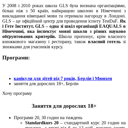
У 2008 і 2010 роках школа GLS була визнана організаціями,
більш ніж з 50 країн, найкращою школою в Німеччині з
викладання німецької мови та отримала нагороду в Лондоні.
GLS – це офіційний центр для проведення іспиту TestDaF.
Як
і Гете Інститут, GLS – одна зі шкіл організації EAQUALS в
Німеччині, яка інспектує мовні школи з різних науково
обґрунтованих критеріїв.
Школа пропонує, крім власного
книжкового магазину і ресторану, також
власний готель
зі
знижками для учасників курсу.
Програми:
канікули для дітей від 7 років, Берлін і Мюнхен
заняття для дорослих 18+, Берлін
Хочу програму
Заняття для дорослих 18+
Програми 20, 30 годин на тиждень
Standardkurs 20
– стандартний курс 20 годин на
тиждень, а групі від 6 до 12 осіб, початок занять