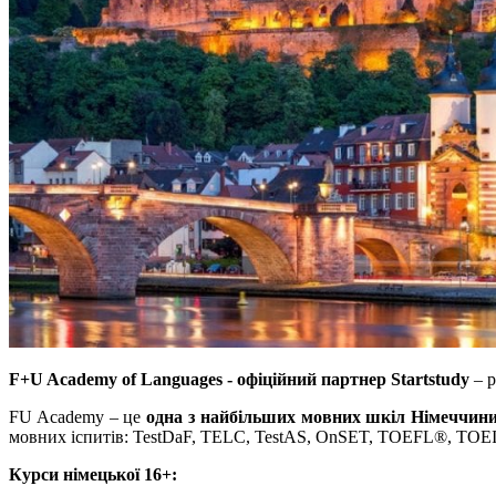
F+U Academy of Languages ​​- офіційний партнер Startstudy
– р
FU Academy – це
одна з найбільших мовних шкіл Німеччин
мовних іспитів: TestDaF, TELC, TestAS, OnSET, TOEFL®, TOE
Курси німецької 16+: