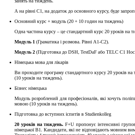
занять на тиждень.
А на рівні С1, на додаток до основного курсу, буде запроп
Основний курс + модуль (20 + 10 годин на тиждень)
Одна частина курсу – це стандартний курс 20 уроків на ти
Модуль 1
(Граматика і розмова. Рівні А1-С2).
Модуль 2
(Підготовка до DSH, TestDaF або TELC C1 Hochs
Німецька мова для лікарів
Ви проходите програму стандартного курсу 20 уроків на 
(10 уроків на тиждень).
Бізнес німецька
Модуль розроблений для професіоналів, які хочуть поліп
мовою (10 уроків на тиждень).
Підготовка до вступних іспитів в Studienkolleg
20 уроків на тиждень.
F+U пропонує інтенсивні групові 
німецької B1. Кандидати, які не відповідають мовним вимо