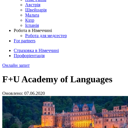
Австрія
Швейцарія
Мальта
Кіпр
Іспанія
Робота в Німеччині
Робота для медсестер
For partners
Страховка в Німеччині
Профоріентація
Онлайн запит
F+U Academy of Languages
Оновлено:
07.06.2020