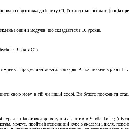
онована підготовка до іспиту С1, без додаткової плати (опція пре
ждень і один з модулів, що складається з 10 уроків.
chule. З рівня C1)
тиждень + професійна мова для лікарів. А починаючи з рівня B1,
шити свою мову, в тій чи іншій сфері. Ви будете проходити ста
курси з підготовки до вступних іспитів в Studienkolleg (німец
гам, можуть пройти інтенсивний курс в академії і після, перейти 