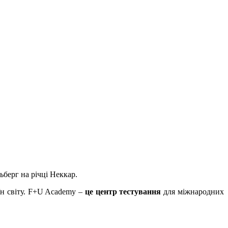
ьберг на річці Неккар.
їн світу. F+U Academy –
це центр тестування
для міжнародних