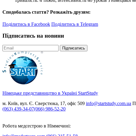
Тривалість: 4 тижні; інтенсивність 40 уроків з німецької 
Сподобалась стаття? Розкажіть друзям:
Поділитись в Facebook
Поділитись в Telegram
Підписатись на новини
Підписатись
Німецьке представництво в Україні
StartStudy
м. Київ, вул. Є. Сверстюка, 17, офіс 509
info@startstudy.com.ua
П
(063) 439-34-07
(066) 986-52-20
Робота медсестрою в Німмечині: