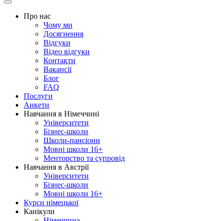
Про нас
Чому ми
Досягнення
Відгуки
Відео відгуки
Контакти
Вакансії
Блог
FAQ
Послуги
Анкети
Навчання в Німеччині
Університети
Бізнес-школи
Школи-пансіони
Мовні школи 16+
Менторство та супровід
Навчання в Австрії
Університети
Бізнес-школи
Мовні школи 16+
Курси німецької
Канікули
Німеччина