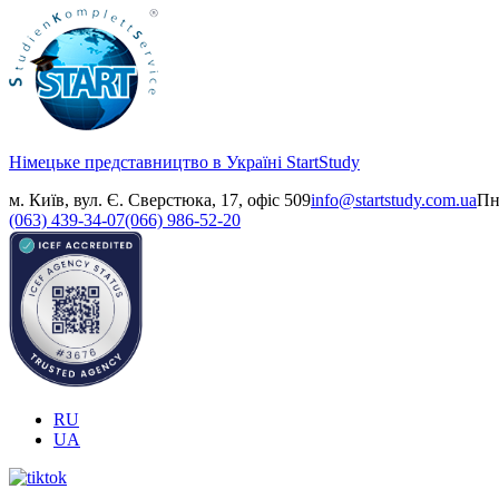
Німецьке представництво в Україні
StartStudy
м. Київ, вул. Є. Сверстюка, 17, офіс 509
info@startstudy.com.ua
Пн
(063) 439-34-07
(066) 986-52-20
RU
UA