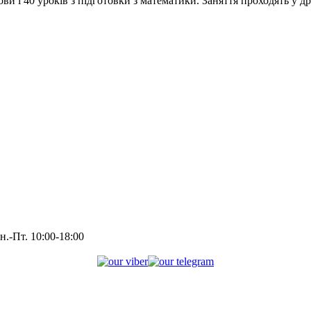
мови і 40 уроків з підготовки з математики. Заняття проходять у д
н.-Пт. 10:00-18:00