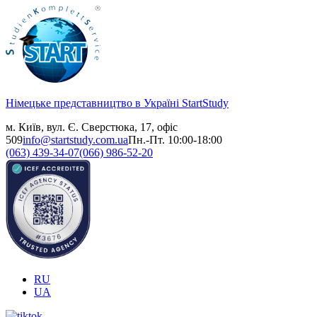
Німецьке представництво в Україні
StartStudy
м. Київ, вул. Є. Сверстюка, 17, офіс
509
info@startstudy.com.ua
Пн.-Пт. 10:00-18:00
(063) 439-34-07
(066) 986-52-20
RU
UA