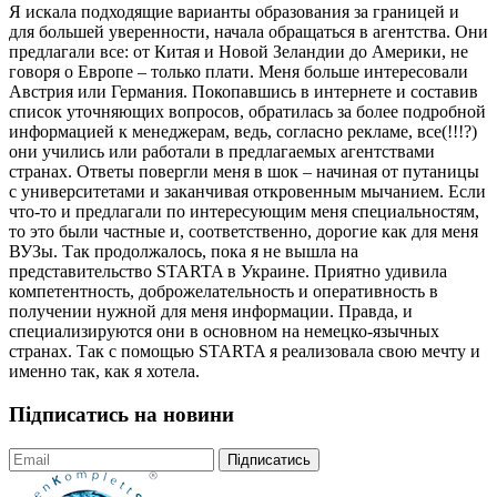
Я искала подходящие варианты образования за границей и
для большей уверенности, начала обращаться в агентства. Они
предлагали все: от Китая и Новой Зеландии до Америки, не
говоря о Европе – только плати. Меня больше интересовали
Австрия или Германия. Покопавшись в интернете и составив
список уточняющих вопросов, обратилась за более подробной
информацией к менеджерам, ведь, согласно рекламе, все(!!!?)
они учились или работали в предлагаемых агентствами
странах. Ответы повергли меня в шок – начиная от путаницы
с университетами и заканчивая откровенным мычанием. Если
что-то и предлагали по интересующим меня специальностям,
то это были частные и, соответственно, дорогие как для меня
ВУЗы. Так продолжалось, пока я не вышла на
представительство STARTA в Украине. Приятно удивила
компетентность, доброжелательность и оперативность в
получении нужной для меня информации. Правда, и
специализируются они в основном на немецко-язычных
странах. Так с помощью STARTA я реализовала свою мечту и
именно так, как я хотела.
Підписатись на новини
Підписатись