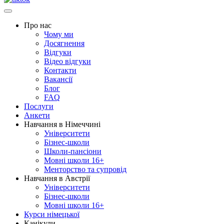
Про нас
Чому ми
Досягнення
Відгуки
Відео відгуки
Контакти
Вакансії
Блог
FAQ
Послуги
Анкети
Навчання в Німеччині
Університети
Бізнес-школи
Школи-пансіони
Мовні школи 16+
Менторство та супровід
Навчання в Австрії
Університети
Бізнес-школи
Мовні школи 16+
Курси німецької
Канікули