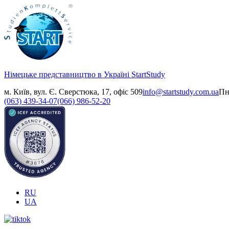
Німецьке представництво в Україні
StartStudy
м. Київ, вул. Є. Сверстюка, 17, офіс 509
info@startstudy.com.ua
Пн
(063) 439-34-07
(066) 986-52-20
RU
UA