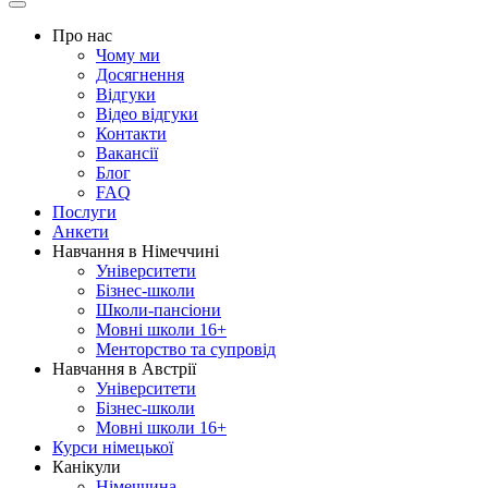
Про нас
Чому ми
Досягнення
Відгуки
Відео відгуки
Контакти
Вакансії
Блог
FAQ
Послуги
Анкети
Навчання в Німеччині
Університети
Бізнес-школи
Школи-пансіони
Мовні школи 16+
Менторство та супровід
Навчання в Австрії
Університети
Бізнес-школи
Мовні школи 16+
Курси німецької
Канікули
Німеччина