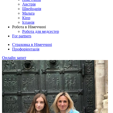
Австрія
Швейцарія
Мальта
Кіпр
Іспанія
Робота в Німеччині
Робота для медсестер
For partners
Страховка в Німеччині
Профоріентація
Онлайн запит