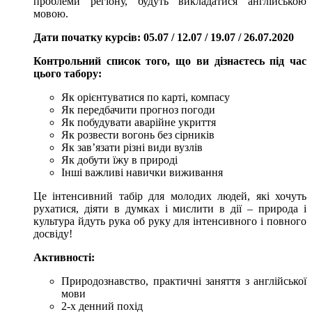
проблеми регіону, будуть викладатися англійською
мовою.
Дати початку курсів: 05.07 / 12.07 / 19.07 / 26.07.2020
Контрольний список того, що ви дізнаєтесь під час
цього табору:
Як орієнтуватися по карті, компасу
Як передбачити прогноз погоди
Як побудувати аварійне укриття
Як розвести вогонь без сірників
Як зав’язати різні види вузлів
Як добути їжу в природі
Інші важливі навички виживання
Це інтенсивний табір для молодих людей, які хочуть
рухатися, діяти в думках і мислити в дії – природа і
культура йдуть рука об руку для інтенсивного і повного
досвіду!
Активності:
Природознавство, практичні заняття з англійської
мови
2-х денний похід