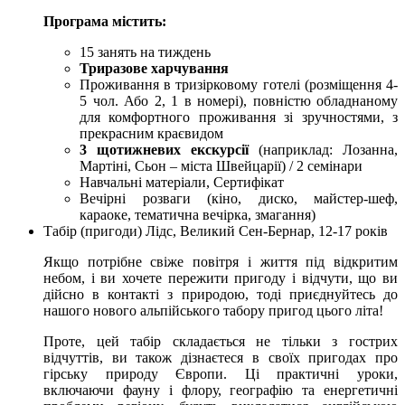
Програма
містить:
15 занять на тиждень
Триразове харчування
Проживання в тризірковому готелі (розміщення 4-
5 чол. Або 2, 1 в номері), повністю обладнаному
для комфортного проживання зі зручностями, з
прекрасним краєвидом
3 щотижневих екскурсії
(наприклад: Лозанна,
Мартіні, Сьон – міста Швейцарії) / 2 семінари
Навчальні матеріали, Сертифікат
Вечірні розваги (кіно, диско, майстер-шеф,
караоке, тематична вечірка, змагання)
Табір (пригоди) Лідс, Великий Сен-Бернар, 12-17 років
Якщо потрібне свіже повітря і життя під відкритим
небом, і ви хочете пережити пригоду і відчути, що ви
дійсно в контакті з природою, тоді приєднуйтесь до
нашого нового альпійського табору пригод цього літа!
Проте, цей табір складається не тільки з гострих
відчуттів, ви також дізнаєтеся в своїх пригодах про
гірську природу Європи. Ці практичні уроки,
включаючи фауну і флору, географію та енергетичні