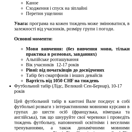
Каное
Сходження і спуск на зіплайні
Перетин ущелини
Увага:
програма на кожен тиждень може змінюватися, в
залежності від учасників, розміру групи і погоди.
Основні моменти:
Мови вивчення: (без вивчення мови, тільки
практика в розмовах, завданнях)
Альпійське розташування
Вік учасників 12-17 років
Рівні: від початківців до досвідчених
Табір без смартфонів і інших девайсів
Вартість від 1050 CHF на тиждень
Футбольний табір (Лідс, Великий Сен-Бернар), 10-17
років
Цей футбольний табір в кантоні Вале поєднує в собі
футбольні розваги з інтерактивними мовними курсами в
групах до шести осіб (французька, німецька та
англійська), так що шнуруйте свої черевики і проведіть
тиждень футбольну, наповнений освітніми і веселими
тренуваннями, а також динамічними мовними