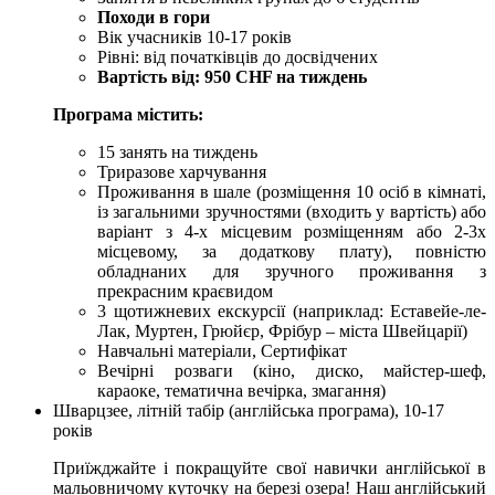
Походи в гори
Вік учасників 10-17 років
Рівні: від початківців до досвідчених
Вартість від: 950 CHF на тиждень
Програма містить:
15 занять на тиждень
Триразове харчування
Проживання в шале (розміщення 10 осіб в кімнаті,
із загальними зручностями (входить у вартість) або
варіант з 4-х місцевим розміщенням або 2-3х
місцевому, за додаткову плату), повністю
обладнаних для зручного проживання з
прекрасним краєвидом
3 щотижневих екскурсії (наприклад: Еставейе-ле-
Лак, Муртен, Грюйєр, Фрібур – міста Швейцарії)
Навчальні матеріали, Сертифікат
Вечірні розваги (кіно, диско, майстер-шеф,
караоке, тематична вечірка, змагання)
Шварцзее, літній табір (англійська програма), 10-17
років
Приїжджайте і покращуйте свої навички англійської в
мальовничому куточку на березі озера! Наш англійський