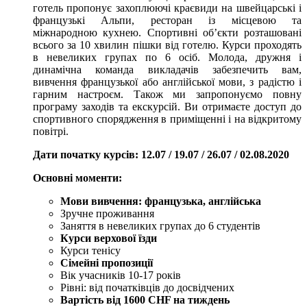
готель пропонує захоплюючі краєвиди на швейцарські і
французькі Альпи, ресторан із місцевою та
міжнародною кухнею. Спортивні об’єкти розташовані
всього за 10 хвилин пішки від готелю. Курси проходять
в невеликих групах по 6 осіб. Молода, дружня і
динамічна команда викладачів забезпечить вам,
вивчення французької або англійської мови, з радістю і
гарним настроєм. Також ми запропонуємо повну
програму заходів та екскурсій. Ви отримаєте доступ до
спортивного спорядження в приміщенні і на відкритому
повітрі.
Дати початку курсів: 12.07 / 19.07 / 26.07 / 02.08.2020
Основні моменти:
Мови вивчення: французька, англійська
Зручне проживання
Заняття в невеликих групах до 6 студентів
Курси верхової їзди
Курси тенісу
Сімейні пропозиції
Вік учасників 10-17 років
Рівні: від початківців до досвідчених
Вартість від 1600 CHF на тиждень