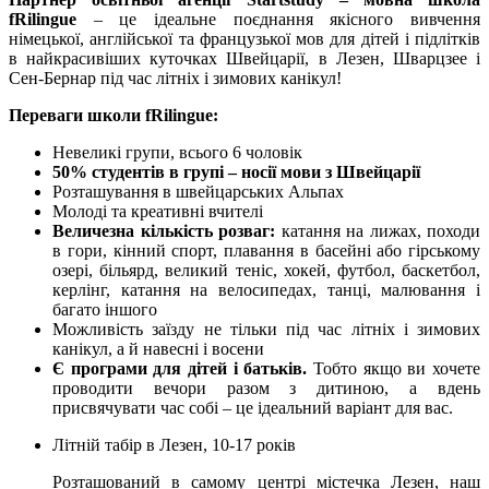
fRilingue
– це ідеальне поєднання якісного вивчення
німецької, англійської та французької мов для дітей і підлітків
в найкрасивіших куточках Швейцарії, в Лезен, Шварцзее і
Сен-Бернар під час літніх і зимових канікул!
Переваги школи fRilingue:
Невеликі групи, всього 6 чоловік
50% студентів в групі – носії мови з Швейцарії
Розташування в швейцарських Альпах
Молоді та креативні вчителі
Величезна кількість розваг:
катання на лижах, походи
в гори, кінний спорт, плавання в басейні або гірському
озері, більярд, великий теніс, хокей, футбол, баскетбол,
керлінг, катання на велосипедах, танці, малювання і
багато іншого
Можливість заїзду не тільки під час літніх і зимових
канікул, а й навесні і восени
Є програми для дітей і батьків.
Тобто якщо ви хочете
проводити вечори разом з дитиною, а вдень
присвячувати час собі – це ідеальний варіант для вас.
Літній табір в Лезен, 10-17 років
Розташований в самому центрі містечка Лезен, наш