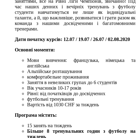
заняттями, все на Рівні Ліги Чемпіонів, звичайно! Під
час наших денних і вечірніх тренувань з футболу
студенти навчатимуться не лише як індивідуальні
таланти, а й, що важливіше, розвиватися і грати разом як
команда з нашими досвідченими і багатомовними
тренерами.
Дати початку курсів: 12.07 / 19.07 / 26.07 / 02.08.2020
Основні моменти:
Мови вивчення: французька, німецька та
англійська
Альпійське розташування
комфортабельне проживання
Заняття в невеликих групах до 6 студентів
Вік учасників 10-17 років
Рівні: від початківців до досвідчених
футбольні тренування
Вартість від 1030 CHF за тиждень
Програма містить:
15 занять на тиждень
Більше 8 тренувальних годин з футболу на
тиждень