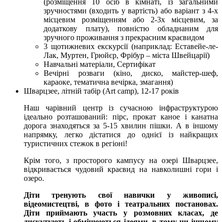
(розміщення 10 осіб в кімнаті, із загальними
зручностями (входить у вартість) або варіант з 4-х
місцевим розміщенням або 2-3х місцевим, за
додаткову плату), повністю обладнаним для
зручного проживання з прекрасним краєвидом
3 щотижневих екскурсії (наприклад: Еставейе-ле-
Лак, Муртен, Грюйєр, Фрібур – міста Швейцарії)
Навчальні матеріали, Сертифікат
Вечірні розваги (кіно, диско, майстер-шеф,
караоке, тематична вечірка, змагання)
Шварцзее, літній табір (Art camp), 12-17 років
Наш чарівний центр із сучасною інфраструктурою
ідеально розташований: пірс, прокат каное і канатна
дорога знаходяться за 5-15 хвилин пішки. А в іншому
напрямку, легко дістатися до однієї із найкращих
туристичних стежок в регіоні!
Крім того, з просторого кампусу на озері Шварцзее,
відкривається чудовий краєвид на навколишні гори і
озеро.
Діти тренують свої навички у живописі,
відеомистецтві, в фото і театральних постановах.
Діти приймають участь у розмовних класах, де
дискутують і обмінюються ідеями, в тому чи іншому