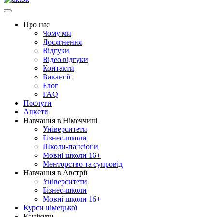
Про нас
Чому ми
Досягнення
Відгуки
Відео відгуки
Контакти
Вакансії
Блог
FAQ
Послуги
Анкети
Навчання в Німеччині
Університети
Бізнес-школи
Школи-пансіони
Мовні школи 16+
Менторство та супровід
Навчання в Австрії
Університети
Бізнес-школи
Мовні школи 16+
Курси німецької
Канікули