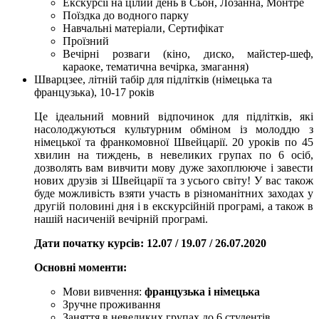
Екскурсії на цілий день в Сьон, Лозанна, Монтре
Поїздка до водного парку
Навчальні матеріали, Сертифікат
Проїзний
Вечірні розваги (кіно, диско, майстер-шеф,
караоке, тематична вечірка, змагання)
Шварцзее, літній табір для підлітків (німецька та
французька), 10-17 років
Це ідеальний мовний відпочинок для підлітків, які
насолоджуються культурним обміном із молоддю з
німецької та франкомовної Швейцарії. 20 уроків по 45
хвилин на тиждень, в невеликих групах по 6 осіб,
дозволять вам вивчити мову дуже захоплююче і завести
нових друзів зі Швейцарії та з усього світу! У вас також
буде можливість взяти участь в різноманітних заходах у
другій половині дня і в екскурсійній програмі, а також в
нашій насиченій вечірній програмі.
Дати початку курсів: 12.07 / 19.07 / 26.07.2020
Основні моменти:
Мови вивчення:
французька і німецька
Зручне проживання
Заняття в невеликих групах до 6 студентів