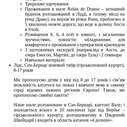
Триразове харчування
Проживання в шале Relais de Dranse – затишний
будинок розташований в Лідді, в тихому місці на
річці Дрансі, на верхів’ях річки Рони, приблизно в
5 хвилинах нижче дороги, що веде в долину Аоста
в Італії.
Розміщення 8, 6, 4 осіб в кімнаті, з загальними
зручностями, повністю обладнаними для
комфортного проживання з прекрасним краєвидом
3 щотижневих екскурсії (наприклад в Аоста, до
озера Емосон, Мартіні, до озера Туль) / 2 семінари
Навчальні матеріали
Лідс, Сен-Бернар зимовий табір (гірськолижний курорт),
8-17 років
Ми пропонуємо дітям у віці від 8 до 17 років і сім’ям
можливість кататися на лижах і вивчати мову в самому
серці відомих лижних регіонів Європи! Також, ми
пропонуємо сімейні пакети!
Наше шале розташоване в Сан-Бернарі, кантоні Вале, і
знаходиться всього в 20 хвилинах їзди від Вербье –
гірськолижного курорту, розташованому в Південній
Швейцарії і входить в область катання «4 долини».