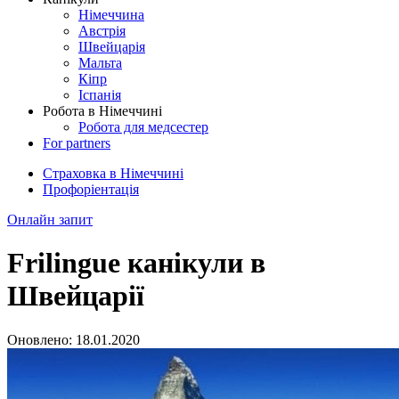
Німеччина
Австрія
Швейцарія
Мальта
Кіпр
Іспанія
Робота в Німеччині
Робота для медсестер
For partners
Страховка в Німеччині
Профоріентація
Онлайн запит
Frilingue канікули в
Швейцарії
Оновлено:
18.01.2020