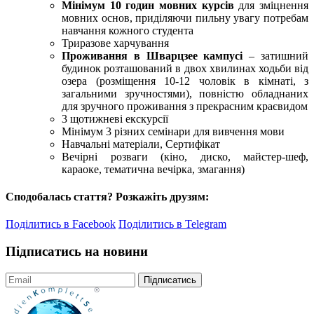
Мінімум 10 годин мовних курсів
для зміцнення
мовних основ, приділяючи пильну увагу потребам
навчання кожного студента
Триразове харчування
Проживання в Шварцзее кампусі
– затишний
будинок розташований в двох хвилинах ходьби від
озера (розміщення 10-12 чоловік в кімнаті, з
загальними зручностями), повністю обладнаних
для зручного проживання з прекрасним краєвидом
3 щотижневі екскурсії
Мінімум 3 різних семінари для вивчення мови
Навчальні матеріали, Сертифікат
Вечірні розваги (кіно, диско, майстер-шеф,
караоке, тематична вечірка, змагання)
Сподобалась стаття? Розкажіть друзям:
Поділитись в Facebook
Поділитись в Telegram
Підписатись на новини
Підписатись