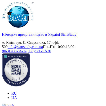
Німецьке представництво в Україні
StartStudy
м. Київ, вул. Є. Сверстюка, 17, офіс
509
info@startstudy.com.ua
Пн.-Пт. 10:00-18:00
(063) 439-34-07
(066) 986-52-20
RU
UA