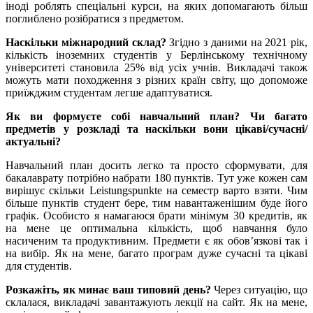
іноді роблять спеціальні курси, на яких допомагають більш
поглиблено розібратися з предметом.
Наскільки міжнародний склад?
Згідно з даними на 2021 рік,
кількість іноземних студентів у Берлінському технічному
університеті становила 25% від усіх учнів. Викладачі також
можуть мати походження з різних країн світу, що допоможе
приїжджим студентам легше адаптуватися.
Як ви формуєте собі навчальний план? Чи багато
предметів у розкладі та наскільки вони цікаві/сучасні/
актуальні?
Навчальний план досить легко та просто сформувати, для
бакалаврату потрібно набрати 180 пунктів. Тут уже кожен сам
вирішує скільки Leistungspunkte на семестр варто взяти. Чим
більше пунктів студент бере, тим навантаженішим буде його
графік. Особисто я намагаюся брати мінімум 30 кредитів, як
на мене це оптимальна кількість, щоб навчання було
насиченим та продуктивним. Предмети є як обов’язкові так і
на вибір. Як на мене, багато програм дуже сучасні та цікаві
для студентів.
Розкажіть, як минає ваш типовий день?
Через ситуацію, що
склалася, викладачі завантажують лекції на сайт. Як на мене,