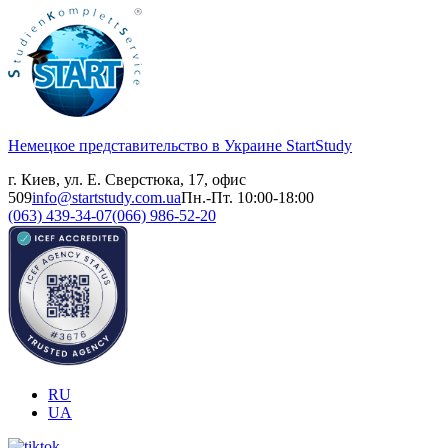
Немецкое представительство в Украине
StartStudy
г. Киев, ул. Е. Сверстюка, 17, офис
509
info@startstudy.com.ua
Пн.-Пт. 10:00-18:00
(063) 439-34-07
(066) 986-52-20
RU
UA