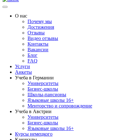
О нас
Почему мы
Достижения
Отзывы
Видео отзывы
Контакты
Вакансии
Блог
FAQ
Услуги
Анкеты
Учеба в Германии
Университеты
Бизнес-школы
Школы-пансионы
Языковые школы 16+
Менторство и сопровождение
Учеба в Австрии
Университеты
Бизнес-школы
Языковые школы 16+
Курсы немецкого
Каникулы