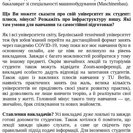
бакалаврат зі спеціальності машинобудування (Maschinenbau).
Що Ви можете сказати про свій університет як студент:
плюси, мінуси? Розкажіть про інфраструктуру вишу. Які
там умови для навчання та самостійної підготовки?
Як і всі університети світу, Берлінський технічний університет
теж був зобов’язаний перейти на дистанційний формат занять
через пандемію COVID-19, тому поки все моє навчання було в
основному онлайн, але це ніяк не вплинуло на рівень
викладання. Завжди є багато можливостей розібратися у тому
чи іншому предметі. Окрім звичайних лекцій та туторіумів
студенти також можуть відвідати Zoom-конференції, де
викладачі особисто дадуть відповіді на запитання студентів.
Також один із важливих плюсів навчання у TU Berlin,
наявність практичних занять (на жаль, велика кількість
університетів не приділяють своєї уваги розвитку практик),
які дозволяють не лише вивчити теорію, а й реалізувати свої
знання у житті. Головний мінус такого типу навчання — це,
звичайно, брак спілкування та нових знайомств.
Ставлення викладачів?
Усі викладачі дуже лояльні та завжди
готові допомогти студентам. Також хотілося б помітити, що
лекції завжди цікаво слухати, а саме це свідчить про
правильний підхід подачі інформації. Для іноземних студентів