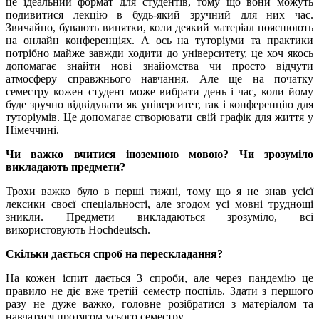
це ідеальний формат для студентів, тому що вони можуть
подивитися лекцію в будь-який зручний для них час.
Звичайно, бувають винятки, коли деякий матеріал пояснюють
на онлайн конференціях. А ось на туторіуми та практики
потрібно майже завжди ходити до університету, це хоч якось
допомагає знайти нові знайомства чи просто відчути
атмосферу справжнього навчання. Але ще на початку
семестру кожен студент може вибрати день і час, коли йому
буде зручно відвідувати як університет, так і конференцію для
туторіумів. Це допомагає створювати свій графік для життя у
Німеччині.
Чи важко вчитися іноземною мовою? Чи зрозуміло
викладають предмети?
Трохи важко було в перші тижні, тому що я не знав усієї
лексики своєї спеціальності, але згодом усі мовні труднощі
зникли. Предмети викладаються зрозуміло, всі
використовують Hochdeutsch.
Скільки дається спроб на перескладання?
На кожен іспит дається 3 спроби, але через пандемію це
правило не діє вже третій семестр поспіль. Здати з першого
разу не дуже важко, головне розібратися з матеріалом та
навчатися протягом усього семестру.