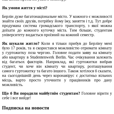
Як умови життя у місті?
Берлін дуже багатонаціональне місто. У кожного є можливості
знайти своїх друзів, потрібну йому їжу, заняття і т.д. Тут добре
продумана система громадського транспорту, з якої можна
доїхати до кожного куточку міста. Тим більше, студентам
університету видається проїзний на кожний семестр.
Як шукали житло?
Коли я тільки прибув до Берліну мені
було 17 років, та я скористався можливістю отримати кімнату
у гуртожитку поза чергою. Головне подати заяву на кімнату
або квартиру в Studentenwerk Berlin. Час очікування залежить
від багатьох факторів. Наприклад, які гуртожитки вибрав
студент, чи хоче він кімнату чи квартиру, розташування
самого гуртожитку та багато іншого. Також хотілося б сказати,
на сьогоднішній день через коронавірус є достатньо вільних
місць, варто просто уточнити у працівників про дану
можливість.
Що б Ви порадили майбутнім студентам?
Головне вірити у
себе і все вийде!
Подписка на новости