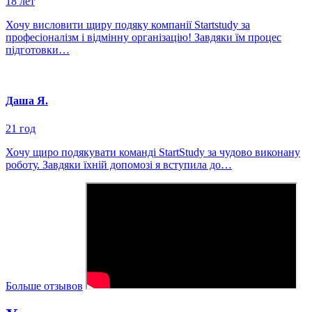
18 лет
Хочу висловити щиру подяку компанії Startstudy за
професіоналізм і відмінну організацію! Завдяки їм процес
підготовки…
Даша Я.
21 год
Хочу щиро подякувати команді StartStudy за чудово виконану
роботу. Завдяки їхній допомозі я вступила до…
Больше отзывов