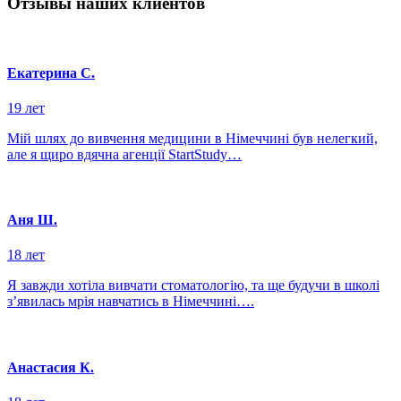
Отзывы наших клиентов
Екатерина С.
19 лет
Мій шлях до вивчення медицини в Німеччині був нелегкий,
але я щиро вдячна агенції StartStudy…
Аня Ш.
18 лет
Я завжди хотіла вивчати стоматологію, та ще будучи в школі
з’явилась мрія навчатись в Німеччині….
Анастасия К.