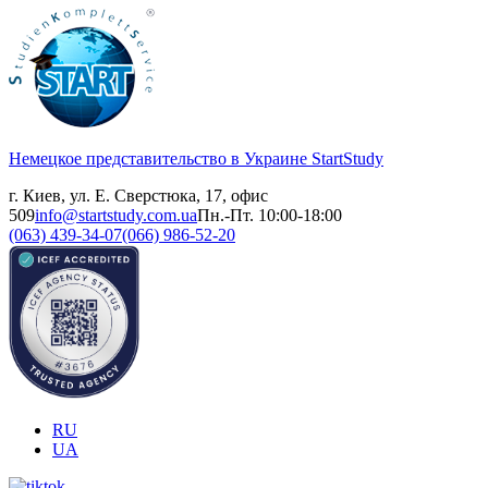
Немецкое представительство в Украине
StartStudy
г. Киев, ул. Е. Сверстюка, 17, офис
509
info@startstudy.com.ua
Пн.-Пт. 10:00-18:00
(063) 439-34-07
(066) 986-52-20
RU
UA