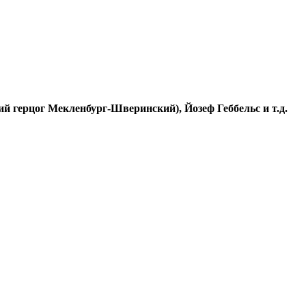
й герцог Мекленбург-Шверинский), Йозеф Геббельс и т.д.