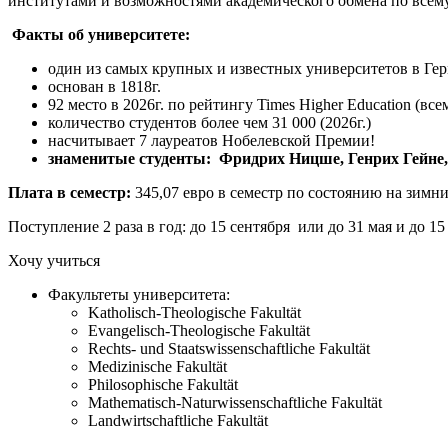
институтами и возможностями академического обмена по всему
Факты об университете:
один из самых крупных и известных университетов в Ге
основан в 1818г.
92 место в 2026г. по рейтингу Times Higher Education (в
количество студентов более чем 31 000 (2026г.)
насчитывает 7 лауреатов Нобелевской Премии!
знаменитые студенты: Фридрих Ницше, Генрих Гейне, 
Плата в семестр:
345,07 евро в семестр по состоянию на зимни
Поступление 2 раза в год: до 15 сентября или до 31 мая и до 1
Хочу учиться
Факультеты университета:
Katholisch-Theologische Fakultät
Evangelisch-Theologische Fakultät
Rechts- und Staatswissenschaftliche Fakultät
Medizinische Fakultät
Philosophische Fakultät
Mathematisch-Naturwissenschaftliche Fakultät
Landwirtschaftliche Fakultät