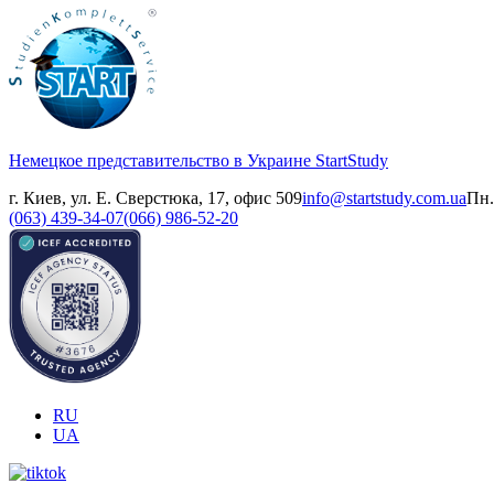
Немецкое представительство в Украине
StartStudy
г. Киев, ул. Е. Сверстюка, 17, офис 509
info@startstudy.com.ua
Пн.
(063) 439-34-07
(066) 986-52-20
RU
UA