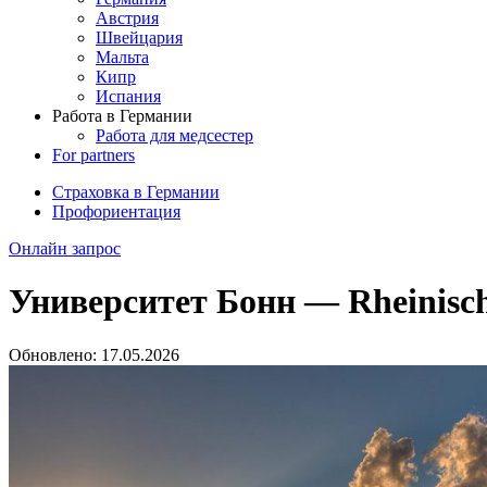
Австрия
Швейцария
Мальта
Кипр
Испания
Работа в Германии
Работа для медсестер
For partners
Страховка в Германии
Профориентация
Онлайн запрос
Университет Бонн — Rheinische
Обновлено:
17.05.2026