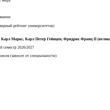
 миру.
рмании
семирный рейтинг университетов)
Карл Маркс, Карл Петер Гейнцен, Фридрих Франц II (велики
й семестр 2026/2027
5 июля (зависит от специальности)