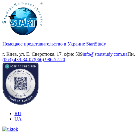
Немецкое представительство в Украине
StartStudy
г. Киев, ул. Е. Сверстюка, 17, офис 509
info@startstudy.com.ua
Пн.
(063) 439-34-07
(066) 986-52-20
RU
UA