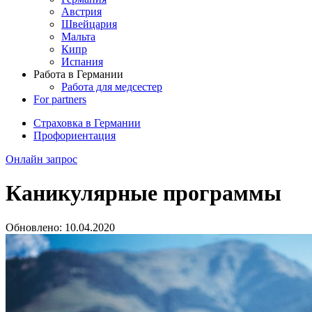
Австрия
Швейцария
Мальта
Кипр
Испания
Работа в Германии
Работа для медсестер
For partners
Страховка в Германии
Профориентация
Онлайн запрос
Каникулярные программы
Обновлено:
10.04.2020