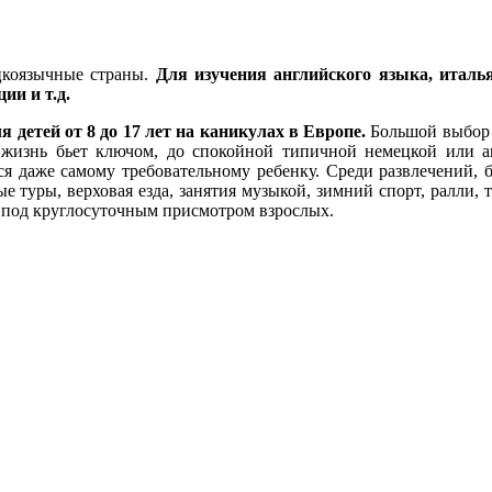
ецкоязычные страны.
Для изучения английского языка, италь
ии и т.д.
ля детей от 8 до 17 лет на каникулах в Европе.
Большой выбор 
е жизнь бьет ключом, до спокойной типичной немецкой или 
я даже самому требовательному ребенку. Среди развлечений, б
е туры, верховая езда, занятия музыкой, зимний спорт, ралли, та
я под круглосуточным присмотром взрослых.