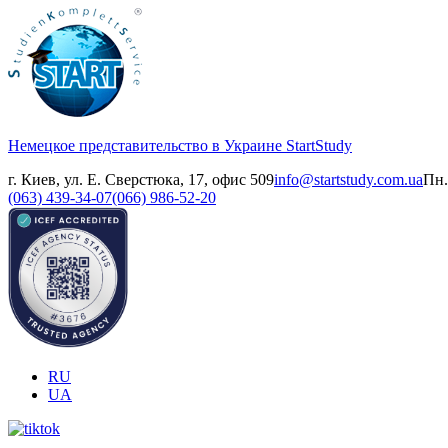
Немецкое представительство в Украине
StartStudy
г. Киев, ул. Е. Сверстюка, 17, офис 509
info@startstudy.com.ua
Пн.
(063) 439-34-07
(066) 986-52-20
RU
UA