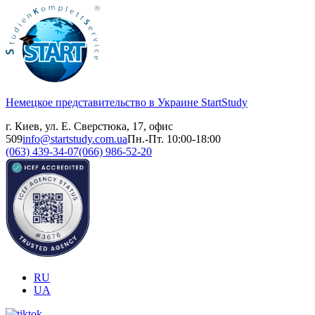
Немецкое представительство в Украине
StartStudy
г. Киев, ул. Е. Сверстюка, 17, офис
509
info@startstudy.com.ua
Пн.-Пт. 10:00-18:00
(063) 439-34-07
(066) 986-52-20
RU
UA