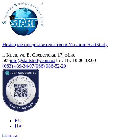
Немецкое представительство в Украине
StartStudy
г. Киев, ул. Е. Сверстюка, 17, офис
509
info@startstudy.com.ua
Пн.-Пт. 10:00-18:00
(063) 439-34-07
(066) 986-52-20
RU
UA