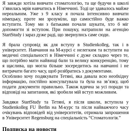
Я завжди хотіла вивчати стоматологію, та ще будучи в школі
з’явилась мрія навчатись в Німеччині. Тоді це здавалось майже
нереальним. Уже з 9 класу я почала інтенсивно вивчати
німецьку, проте ми зрозуміли, що самостійно буде важко
вступити. Тому ми з батьками почали шукати, хто б міг
допомогти зі вступом. При пошуку, натрапили на агенцію
StartStudy і зараз дуже раді, що звернулись саме сюди.
Я брала супровід як для вступу в Studienkolleg, так і в
університет. Навчання на М-курсі є нелегким та вступити на
медичні спеціальності в Німеччині є дуже складно через те,
що потрібно мати найвищі бали та велику конкуренцію, тому
я щаслива, що могла більше зосередитись на навчанні і не
витрачати багато часу, щоб розібратись з документами.
Особливо хочу подякувати Тетяні, яка давала всю необхідну
інформацію, постійно консультувала та була на зв’язку, щоб
подати документи правильно. Також вдячна за усі поради та
відповіді на запитання, які зробили мій вступ можливим.
Завдяки StartStudy та Тетяні, я після школи, вступила у
Studienkolleg FU Berlin на М-курс та після найважчого часу
очікувань відповідей від університетів, отримала запрошення
в Університет Regensburg на спеціальність “Стоматологія.”
Подписка на новости