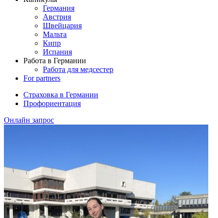
Германия
Австрия
Швейцария
Мальта
Кипр
Испания
Работа в Германии
Работа для медсестер
For partners
Страховка в Германии
Профориентация
Онлайн запрос