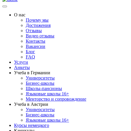
О нас
Почему мы
Достижения
Отзывы
Видео отзывы
Контакты
Вакансии
Блог
FAQ
Услуги
Анкеты
Учеба в Германии
Университеты
Бизнес-школы
Школы-пансионы
Языковые школы 16+
Менторство и сопровождение
Учеба в Австрии
Университеты
Бизнес-школы
Языковые школы 16+
Курсы немецкого
Каникулы