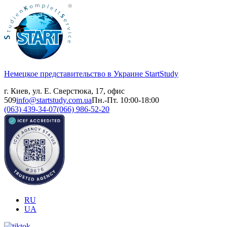
Немецкое представительство в Украине
StartStudy
г. Киев, ул. Е. Сверстюка, 17, офис
509
info@startstudy.com.ua
Пн.-Пт. 10:00-18:00
(063) 439-34-07
(066) 986-52-20
RU
UA