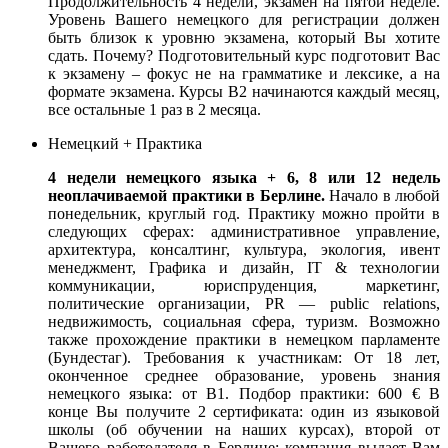
Продолжительность 4 недели, экзамен на пятой неделе.
Уровень Вашего немецкого для регистрации должен
быть близок к уровню экзамена, который Вы хотите
сдать. Почему? Подготовительный курс подготовит Вас
к экзамену – фокус не на грамматике и лексике, а на
формате экзамена. Курсы B2 начинаются каждый месяц,
все остальные 1 раз в 2 месяца.
Немецкий + Практика
4 недели немецкого языка + 6, 8 или 12 недель
неоплачиваемой практики в Берлине.
Начало в любой
понедельник, круглый год. Практику можно пройти в
следующих сферах: административное управление,
архитектура, консалтинг, культура, экология, ивент
менеджмент, Графика и дизайн, IT & технологии
коммуникации, юриспруденция, маркетинг,
политические организации, PR — public relations,
недвижимость, социальная сфера, туризм. Возможно
также прохождение практики в немецком парламенте
(Бундестаг). Требования к участникам: От 18 лет,
оконченное среднее образование, уровень знания
немецкого языка: от B1. Подбор практики: 600 € В
конце Вы получите 2 сертификата: один из языковой
школы (об обучении на наших курсах), второй от
Вашего работодателя в Берлине: компания выдает Вам