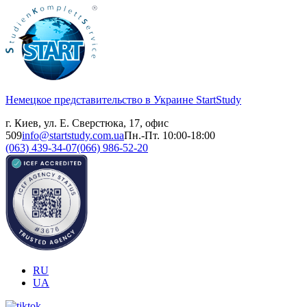
Немецкое представительство в Украине
StartStudy
г. Киев, ул. Е. Сверстюка, 17, офис
509
info@startstudy.com.ua
Пн.-Пт. 10:00-18:00
(063) 439-34-07
(066) 986-52-20
RU
UA