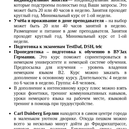
которые подстроены полностью под Ваши запросы. Это
может быть 20 или 40 часов в неделю. Занятия проходят
круглый год. Минимальный курс от 1-ой недели.
Учёба и проживание в доме преподавателя
– на выбор
может быть 20 или 40 часов занятий в неделю.
Размещение и питание в доме преподавателя. Занятия
проходят круглый год. Минимальный курс от 1-ой
недели.
Подготовка к экзаменам TestDaf, DSH, telc
Пропедевтика – подготовка к обучению в ВУЗах
Германии.
Это курс поможет сориентироваться в
немецком университете и немецкой системе обучения.
Предпосылка для изучения – уровень владения
немецким языком В2. Курс можно заказать в
дополнение к основному курсу. Длительность: 4 недели
по 6 часов в неделю. Группа: 4-8 человек.
В дополнение к интенсивному курсу плюс можно взять
уроки фонетики, тренинг коммуникативных навыков,
уроки немецкого языка на рабочем месте, языковой
тренинг в помощь при трудоустройстве.
Carl Duisberg Берлин
находится в самом центре города
в маленьком уютном дворике. Откуда пешком можно
всего за несколько минут дойти до Фридрихштрассе,
которая после падения Берлинской стены стала