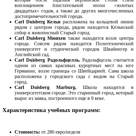
воплощением блистательной эпохи «золотых
двадцатых» годов, а также до других многочисленных
достопримечательностей города.
Carl Duisberg Кельн
распложена на кольцевой линии
рядом с центром города, рядом находится Кёльнский
собор и живописный Старый город.
Carl Duisberg Мюнхен
также находится возле центра
города. Совсем рядом находится Политехнический
университет и студенческий городок Швабингер и
Английский сад.
Carl Duisberg Радольфцелль.
Радольфцелль считается
одним из самых красивых курортных мест на юге
Германии, возле границы со Швейцарией. Сама школа
расположена у городского сада с видом на Старый
город.
Carl Duisberg Marburg.
Школа находится в
университетском городе. Это старинный город, который
вырос из замка, построенного еще в 9 веке.
Характеристика учебных программ:
Стоимость:
от 280 евро/неделя