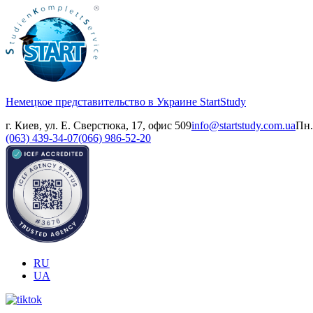
Немецкое представительство в Украине
StartStudy
г. Киев, ул. Е. Сверстюка, 17, офис 509
info@startstudy.com.ua
Пн.
(063) 439-34-07
(066) 986-52-20
RU
UA