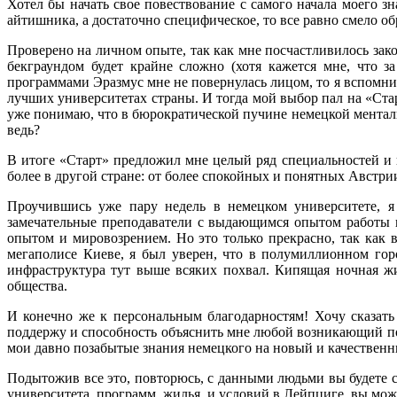
Хотел бы начать свое повествование с самого начала моего з
айтишника, а достаточно специфическое, то все равно смело об
Проверено на личном опыте, так как мне посчастливилось за
бекграундом будет крайне сложно (хотя кажется мне, что 
программами Эразмус мне не повернулась лицом, то я вспомнил
лучших университетах страны. И тогда мой выбор пал на «Стар
уже понимаю, что в бюрократической пучине немецкой менталь
ведь?
В итоге «Старт» предложил мне целый ряд специальностей и 
более в другой стране: от более спокойных и понятных Авст
Проучившись уже пару недель в немецком университете, 
замечательные преподаватели с выдающимся опытом работы не
опытом и мировозрением. Но это только прекрасно, так как
мегаполисе Киеве, я был уверен, что в полумиллионном гор
инфраструктура тут выше всяких похвал. Кипящая ночная жи
общества.
И конечно же к персональным благодарностям! Хочу сказат
поддержу и способность объяснить мне любой возникающий по 
мои давно позабытые знания немецкого на новый и качественны
Подытожив все это, повторюсь, с данными людьми вы будете с
университета, программ, жилья, и условий в Лейпциге, вы може