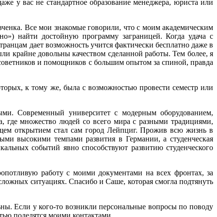
даже у вас не стандартное образование менеджера, юриста или
ченка. Все мои знакомые говорили, что с моим академическим
но») найти достойную программу заграницей. Когда удача с
странцам дает возможность учится фактически бесплатно даже в
ыли крайне довольны качеством сделанной работы. Тем более, я
 советников и помощников с большим опытом за спиной, правда
торых, к тому же, была с возможностью провести семестр или
ыми. Современный университет с модерным оборудованием,
а, где множество людей со всего мира с разными традициями,
ющем открытием стал сам город Лейпциг. Прожив всю жизнь в
мыми высокими темпами развития в Германии, а студенческая
ыкальных событий явно способствуют развитию студенческого
опотливую работу с моими документами на всех фронтах, за
сложных ситуациях. Спасибо и Саше, которая смогла подтянуть
ьны. Если у кого-то возникли персональные вопросы по поводу
стью поделятся моими контактами.