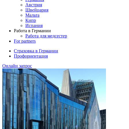
Австрия
Швейцария
Мальта
Кипр
Испания
Работа в Германии
Работа для медсестер
For partners
Страховка в Германии
Профориентация
Онлайн запрос