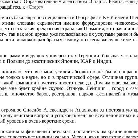
накомства с Образовательным агентством «Старт». Ребята, если 
ращайтесь к «Старт».
кончить бакалавра по специальности География в КНУ имени Шев
за этими словами скрывается именно формулировка «невозмож
, что есть такая прекрасная страна как Германия, которая и ино
т», так как мои друзья уже пользовались их услугами ранее и б
ности возможно разобраться самому, но всегда же лучше иметь
программ в ведущих университетах Германии, большая часть ко
рии и Польши до экзотических Японии, ЮАР и Индии.
я понимаю, что все мои усилия абсолютно не были напрасн
 только в науке, но и в практической сфере. Отличная групп
 в такой компании грустить просто некогда. Другим ошеломля
оде мне будет крайне скучно. Отнюдь. Лейпциг – город с са
знь, множество баров, ресторанов, парков, фестивалей и муз
ь огромное Спасибо Александре и Анастасии за постоянную кр
ходу действия вопрос и успокоить меня во всех непонятных и 
й уровень в очень короткие сроки.
покойны за финальный результат и останетесь им крайне довол
те спросить все индивидуально. Уверен, что в агентстве с радо