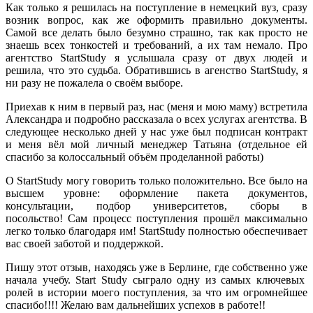
Как только я решилась на поступление в немецкий вуз, сразу
возник вопрос, как же оформить правильно документы.
Самой все делать было безумно страшно, так как просто не
знаешь всех тонкостей и требований, а их там немало. Про
агентство StartStudy я услышала сразу от двух людей и
решила, что это судьба. Обратившись в агенство StartStudy, я
ни разу не пожалела о своём выборе.
Приехав к ним в первый раз, нас (меня и мою маму) встретила
Александра и подробно рассказала о всех услугах агентства. В
следующее несколько дней у нас уже был подписан контракт
и меня вёл мой личный менеджер Татьяна (отдельное ей
спасибо за колоссальный объём проделанной работы)
О StartStudy могу говорить только положительно. Все было на
высшем уровне: оформление пакета документов,
консультации, подбор университетов, сборы в
посольство! Сам процесс поступления прошёл максимально
легко только благодаря им! StartStudy полностью обеспечивает
вас своей заботой и поддержкой.
Пишу этот отзыв, находясь уже в Берлине, где собственно уже
начала учебу. Start Study сыграло одну из самых ключевых
ролей в истории моего поступления, за что им огромнейшее
спасибо!!!! Желаю вам дальнейших успехов в работе!!