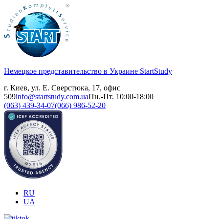
Немецкое представительство в Украине
StartStudy
г. Киев, ул. Е. Сверстюка, 17, офис
509
info@startstudy.com.ua
Пн.-Пт. 10:00-18:00
(063) 439-34-07
(066) 986-52-20
RU
UA