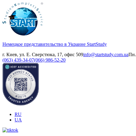
Немецкое представительство в Украине
StartStudy
г. Киев, ул. Е. Сверстюка, 17, офис 509
info@startstudy.com.ua
Пн.
(063) 439-34-07
(066) 986-52-20
RU
UA