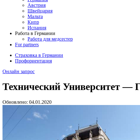
Австрия
Швейцария
Мальта
Кипр
Испания
Работа в Германии
Работа для медсестер
For partners
Страховка в Германии
Профориентация
Онлайн запрос
Технический Университет — Гр
Обновлено:
04.01.2020