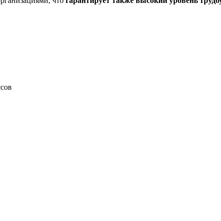
рганизациями, что
гарантирует также высокий уровень трудо
ссов