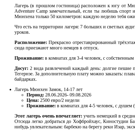
Лагерь (в прошлом гостиница) расположен к югу от Мю
Adventure Camp замечательный, если ты любишь спорт и 
Мюнхена только 50 километров: каждую неделю тебя ожи
Что есть на территории лагеря: 7 больших и светлых ауди
уроков.
Расположение:
Прекрасно отреставрированный трёхэтаж
сюда приезжают много немцев в отпуск.
Проживание:
в комнатах для 3-4 человек, с собственны
Досуг:
2 вида развлечений каждый день: долгие пешие пр
Тегернзе. За дополнительную плату можно заказать: плав
байдарках.
Лагерь Мюнхен Замок, 14-17 лет
Период:
28.06.2026- 09.08.2026
Цена:
2500 евро/2 недели
Проживание:
в комнатах для 4-5 человек, с душем 
Этот лагерь очень впечатляет:
учить немецкий в средне
Отсюда легко добраться до Хофбройхаус, Киностудии Б
нибудь увлекательным: барбекю на берегу реки Изар, эк