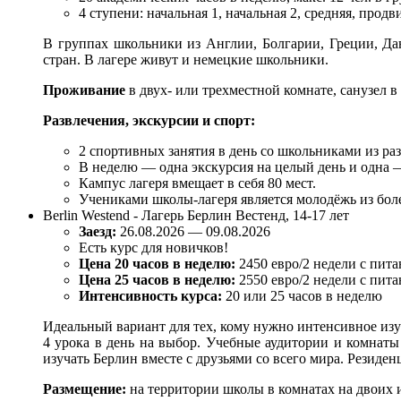
4 ступени: начальная 1, начальная 2, средняя, продв
В группах школьники из Англии, Болгарии, Греции, Д
стран. В лагере живут и немецкие школьники.
Проживание
в двух- или трехместной комнате, санузел в
Развлечения, экскурсии и спорт:
2 спортивных занятия в день со школьниками из раз
В неделю — одна экскурсия на целый день и одна 
Кампус лагеря вмещает в себя 80 мест.
Учениками школы-лагеря является молодёжь из боле
Berlin Westend - Лагерь Берлин Вестенд, 14-17 лет
Заезд:
26.08.2026 — 09.08.2026
Есть курс для новичков!
Цена 20 часов в неделю:
2450 евро/2 недели с пит
Цена 25 часов в неделю:
2550 евро/2 недели с пит
Интенсивность курса:
20 или 25 часов в неделю
Идеальный вариант для тех, кому нужно интенсивное из
4 урока в день на выбор. Учебные аудитории и комнат
изучать Берлин вместе с друзьями со всего мира. Резиден
Размещение:
на территории школы в комнатах на двоих 