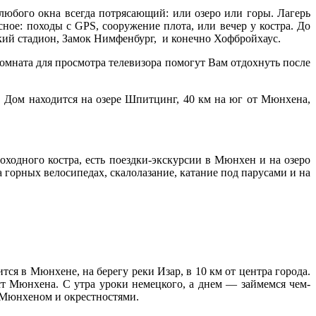
любого окна всегда потрясающий: или озеро или горы. Лагерь
ное: походы с GPS, сооружение плота, или вечер у костра. До
кий стадион, Замок Нимфенбург, и конечно Хофбройхаус.
, комната для просмотра телевизора помогут Вам отдохнуть после
 Дом находится на озере Шпитцинг, 40 км на юг от Мюнхена,
оходного костра, есть поездки-экскурсии в Мюнхен и на озеро
 горных велосипедах, скалолазание, катание под парусами и на
тся в Мюнхене, на берегу реки Изар, в 10 км от центра города.
ст Мюнхена. С утра уроки немецкого, а днем — займемся чем-
с Мюнхеном и окрестностями.