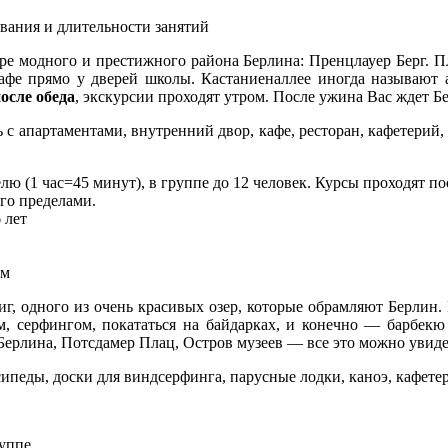
ивания и длительности занятий
ре модного и престижного района Берлина: Пренцлауер Берг. П
 кафе прямо у дверей школы. Кастаниеналлее иногда называю
осле обеда
, экскурсии проходят утром. После ужина Вас ждет Бе
ь с апартаментами, внутренний двор, кафе, ресторан, кафетерий
лю (1 час=45 минут), в группе до 12 человек. Курсы проходят пос
го пределами.
 лет
ем
иг, одного из очень красивых озер, которые обрамляют Берлин.
м, серфингом, покататься на байдарках, и конечно — барбекю
Берлина, Потсдамер Плац, Остров музеев — все это можно увиде
сипеды, доски для виндсерфинга, парусные лодки, каноэ, кафетер
уппе.