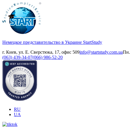
Немецкое представительство в Украине
StartStudy
г. Киев, ул. Е. Сверстюка, 17, офис 509
info@startstudy.com.ua
Пн.
(063) 439-34-07
(066) 986-52-20
RU
UA