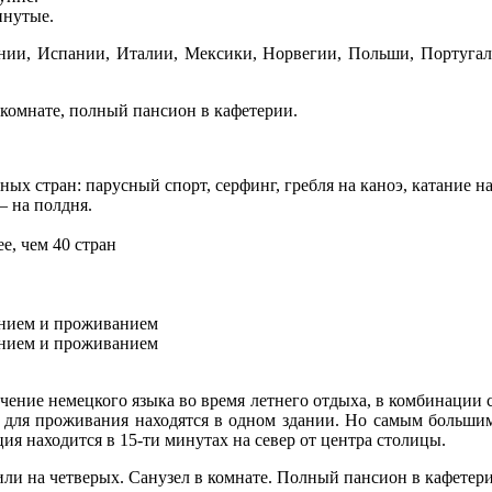
инутые.
ании, Испании, Италии, Мексики, Норвегии, Польши, Португа
 комнате, полный пансион в кафетерии.
ных стран: парусный спорт, серфинг, гребля на каноэ, катание н
— на полдня.
е, чем 40 стран
анием и проживанием
анием и проживанием
учение немецкого языка во время летнего отдыха, в комбинаци
ы для проживания находятся в одном здании. Но самым больши
ция находится в 15-ти минутах на север от центра столицы.
или на четверых. Санузел в комнате. Полный пансион в кафетер