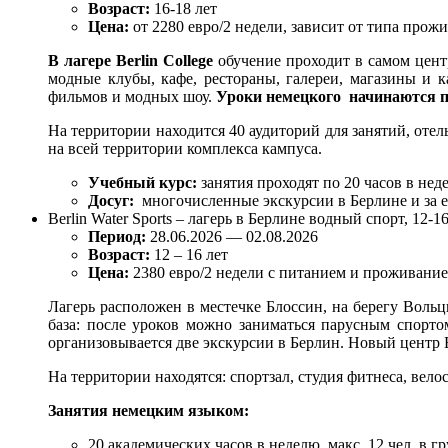
Возраст:
16-18 лет
Цена:
от 2280 евро/2 недели, зависит от типа прож
В лагере Berlin College
обучение проходит в самом цент
модные клубы, кафе, рестораны, галереи, магазины и
фильмов и модных шоу.
Уроки немецкого начинаются п
На территории находится 40 аудиторий для занятий, отел
на всей территории комплекса кампуса.
Учебный курс:
занятия проходят по 20 часов в неде
Досуг:
многочисленные экскурсии в Берлине и за е
Berlin Water Sports – лагерь в Берлине водный спорт, 12-16
Период:
28.06.2026 — 02.08.2026
Возраст:
12 – 16 лет
Цена:
2380 евро/2 недели с питанием и проживани
Лагерь расположен в местечке Блоссин, на берегу Вольц
база: после уроков можно заниматься парусным спорто
организовывается две экскурсии в Берлин. Новый центр 
На территории находятся: спортзал, студия фитнеса, вело
Занятия немецким языком:
20 академических часов в неделю, макс. 12 чел. в гр