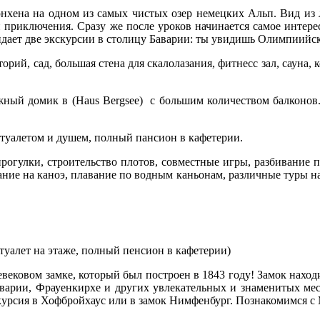
нхена на одном из самых чистых озер немецких Альп. Вид из 
приключения. Сразу же после уроков начинается самое интерес
дает две экскурсии в столицу Баварии: ты увидишь Олимпиийс
торий, сад, большая стена для скалолазания, фитнесс зал, сауна
ный домик в (Haus Bergsee) с большим количеством балконов.
м туалетом и душем, полный пансион в кафетерии.
огулки, строительство плотов, совместные игры, разбивание п
ание на каноэ, плавание по водным каньонам, различные туры на
(туалет на этаже, полный пенсион в кафетерии)
вековом замке, который был построен в 1843 году! Замок находи
аварии, Фрауенкирхе и других увлекательных и знаменитых ме
скурсия в Хофбройхаус или в замок Нимфенбург. Познакомимся 