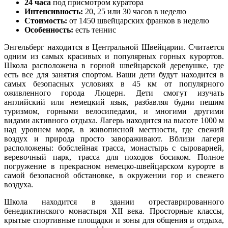
24 часа
под присмотром куратора
Интенсивность:
20, 25 или 30 часов в неделю
Стоимость:
от 1450 швейцарских франков в неделю
Особенность:
есть теннис
Энгельберг находится в Центральной Швейцарии. Считается
одним из самых красивых и популярных горных курортов.
Школа расположена в горной швейцарской деревушке, где
есть все для занятия спортом. Ваши дети будут находится в
самых безопасных условиях в 45 км от популярного
оживленного города Люцерн. Дети смогут изучать
английский или немецкий язык, разбавляя будни пешим
туризмом, горными велосипедами, и многими другими
видами активного отдыха. Лагерь находится на высоте 1000 м
над уровнем моря, в живописной местности, где свежий
воздух и природа просто завораживают. Вблизи лагеря
расположены: бобслейная трасса, монастырь с сыроварней,
веревочный парк, трасса для походов босиком. Полное
погружение в прекрасном немецко-швейцарском курорте в
самой безопасной обстановке, в окружении гор и свежего
воздуха.
Школа находится в здании отреставрированного
бенедиктинского монастыря XII века. Просторные классы,
крытые спортивные площадки и зоны для общения и отдыха,