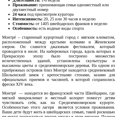
Длительность:
1-6 недель
Проживание:
принимающая семья одноместный или
двухместный номер
24 часа
под присмотром куратора
Интенсивность:
20, 25 или 30 часов в неделю
Стоимость:
от 1405 швейцарских франков в неделю
Особенность:
есть водные виды спорта
Монтрё – старинный курортный город с мягким климатом,
расположенный между крутыми холмами и Женевским
озером. Он славится джазовым фестивалем, который
проводится в июле. На набережных города, вдоль которых в
Прекрасную эпоху было построено множество
величественных зданий, установлены скульптуры и
высажены цветы и средиземноморские деревья. На одном из
прибрежных островов близ Монтрё находится средневековый
Шильонский замок с крепостными стенами, залами для
официальных приемов и часовней, в которой сохранились
фрески XIV века.
Монтрё — находится во французской части Швейцарии, где
мягкий микроклимат и местный колорит помогут детям
чувствовать себя, как на Средиземноморском курорте.
Особенностью этого лагеря является условия проживания.
Ваши дети будут жить в швейцарских семьях, такой роскошью
не могут похвастаться другие школы в этом регионе. Полное