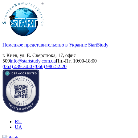
Немецкое представительство в Украине
StartStudy
г. Киев, ул. Е. Сверстюка, 17, офис
509
info@startstudy.com.ua
Пн.-Пт. 10:00-18:00
(063) 439-34-07
(066) 986-52-20
RU
UA