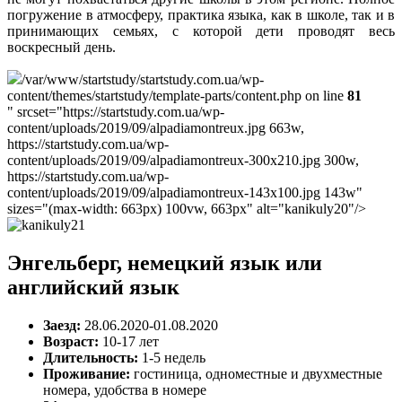
погружение в атмосферу, практика языка, как в школе, так и в
принимающих семьях, с которой дети проводят весь
воскресный день.
/var/www/startstudy/startstudy.com.ua/wp-
content/themes/startstudy/template-parts/content.php on line
81
" srcset="https://startstudy.com.ua/wp-
content/uploads/2019/09/alpadiamontreux.jpg 663w,
https://startstudy.com.ua/wp-
content/uploads/2019/09/alpadiamontreux-300x210.jpg 300w,
https://startstudy.com.ua/wp-
content/uploads/2019/09/alpadiamontreux-143x100.jpg 143w"
sizes="(max-width: 663px) 100vw, 663px" alt="kanikuly20"/>
Энгельберг, немецкий язык или
английский язык
Заезд:
28.06.2020-01.08.2020
Возраст:
10-17 лет
Длительность:
1-5 недель
Проживание:
гостиница, одноместные и двухместные
номера, удобства в номере