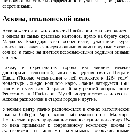
позволяют максимально эффективно изучать язык, общаясь со
сверстниками.
Аскона, итальянский язык
Аскона – это итальянская часть Швейцарии, она расположена
в одном из самых красивых кантонов, прямо на берегу озера
Маджоре. Благодаря этой особенности, участники курса
смогут наслаждаться потрясающими видами и лучами мягкого
солнца, а также заниматься всевозможными водными видами
спорта.
Также, в окрестностях города вы найдете немало
достопримечательностей, таких как: церковь святых Петра и
Павла (Первые упоминания о ней относятся к 1264 году),
монастырь Collegio Pontificio Papio. Здание датируется 1584
годом и имеет самый красивый внутренний дворик эпохи
Ренессанса в Швейцари, Музей модернистского искусства
Асконы расположен в старом городе и другие.
Учебный центр удачно расположился в стенах католической
школы Collegio Papio, вдоль набережной озера Маджоре.
Полностью отреставрированное главное здание монастыря 16-
го века примыкает к современному комплексу школы с
аудиториями и жилыми комнатами, оборудованными