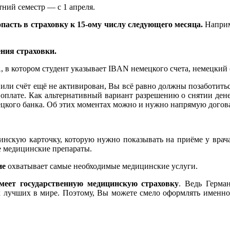
тний семестр — с 1 апреля.
пасть в страховку к 15-ому числу следующего месяца.
Наприме
ния страховки.
, в котором студент указывает IBAN немецкого счета, немецкий
 или счёт ещё не активирован, Вы всё равно должны позаботить
 оплате. Как альтернативный вариант разрешению о снятии ден
ецкого банка. Об этих моментах можно и нужно напрямую догова
инскую карточку, которую нужно показывать на приёме у врач
е медицинские препараты.
ие
охватывает самые необходимые медицинские услуги.
меет государственную медицинскую страховку
. Ведь Герма
х лучших в мире. Поэтому, Вы можете смело оформлять именн