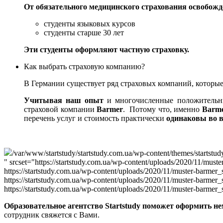
От обязательного медицинского страхования освобож
студенты языковых курсов
студенты старше 30 лет
Эти студенты оформляют частную страховку.
Как выбрать страховую компанию?
В Германии существует ряд страховых компаний, которые
Учитывая наш опыт
и многочисленные положительны
страховой компании
Barmer
. Потому что, именно
Barm
перечень услуг и стоимость практически
одинаковы во в
/var/www/startstudy/startstudy.com.ua/wp-content/themes/startstud
" srcset="https://startstudy.com.ua/wp-content/uploads/2020/11/must
https://startstudy.com.ua/wp-content/uploads/2020/11/muster-barmer
https://startstudy.com.ua/wp-content/uploads/2020/11/muster-barmer
https://startstudy.com.ua/wp-content/uploads/2020/11/muster-barme
Образовательное агентство Startstudy
поможет оформить не
сотрудник свяжется с Вами.