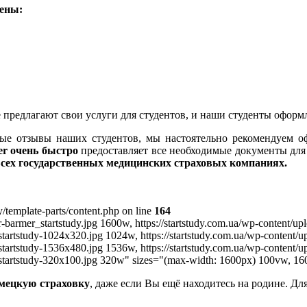
дены:
 предлагают свои услуги для студентов, и наши студенты оформ
е отзывы наших студентов, мы настоятельно рекомендуем оф
er
очень быстро
предоставляет все необходимые документы для 
сех государственных медицинских страховых компаниях.
y/template-parts/content.php on line
164
er-barmer_startstudy.jpg 1600w, https://startstudy.com.ua/wp-content/
_startstudy-1024x320.jpg 1024w, https://startstudy.com.ua/wp-content
_startstudy-1536x480.jpg 1536w, https://startstudy.com.ua/wp-content
r_startstudy-320x100.jpg 320w" sizes="(max-width: 1600px) 100vw, 16
мецкую страховку
, даже если Вы ещё находитесь на родине. Дл