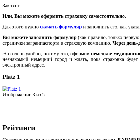
Заказать
Или, Вы можете оформить страховку самостоятельно.
Для этого нужно
скачать формуляр
и заполнить его, как указ
Вы можете заполнить формуляр
(как правило, только первую
странички загранпаспорта в страховую компанию.
Через день-
Это очень удобно, потому что, оформив
немецкое медицинско
незнакомый немецкий город и ждать, пока страховка будет
электронный адрес.
Platz 1
Изображение 3 из 5
Рейтинги
Согласно многим независимым оценкам и наградам,
BARMER —