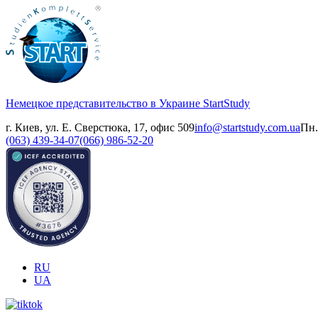
Немецкое представительство в Украине
StartStudy
г. Киев, ул. Е. Сверстюка, 17, офис 509
info@startstudy.com.ua
Пн.
(063) 439-34-07
(066) 986-52-20
RU
UA