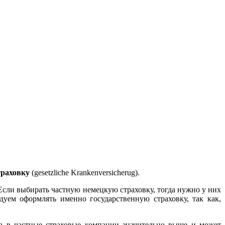
траховку
(gesetzliche Krankenversicherug).
 Если выбирать частную немецкую страховку, тогда нужно у них
дуем оформлять именно государственную страховку, так как,
та в частные страховые компании значительно выше и может