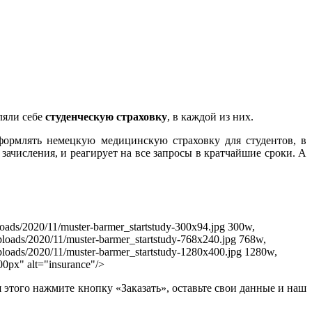
ляли себе
студенческую страховку
, в каждой из них.
ормлять немецкую медицинскую страховку для студентов, в
зачисления, и реагирует на все запросы в кратчайшие сроки. А
uploads/2020/11/muster-barmer_startstudy-300x94.jpg 300w,
/uploads/2020/11/muster-barmer_startstudy-768x240.jpg 768w,
/uploads/2020/11/muster-barmer_startstudy-1280x400.jpg 1280w,
00px" alt="insurance"/>
я этого нажмите кнопку «Заказать», оставьте свои данные и наш